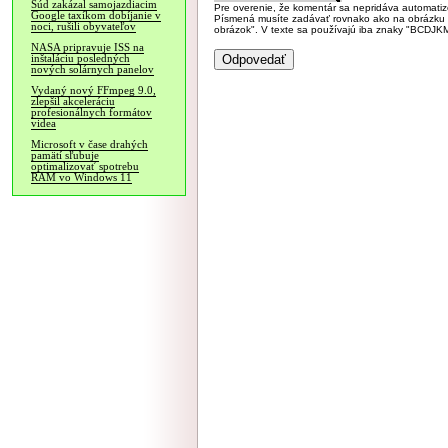
Súd zakázal samojazdiacim
Pre overenie, že komentár sa nepridáva automatizov
Google taxíkom dobíjanie v
Písmená musíte zadávať rovnako ako na obrázku veľk
noci, rušili obyvateľov
obrázok". V texte sa používajú iba znaky "BC
NASA pripravuje ISS na
inštaláciu posledných
nových solárnych panelov
Vydaný nový FFmpeg 9.0,
zlepšil akceleráciu
profesionálnych formátov
videa
Microsoft v čase drahých
pamätí sľubuje
optimalizovať spotrebu
RAM vo Windows 11