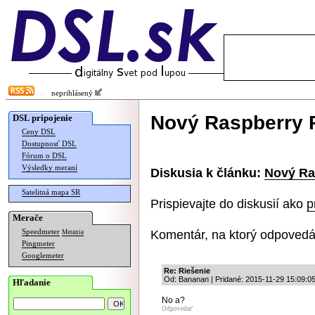
neprihlásený
Nový Raspberry P
DSL pripojenie
Ceny DSL
Dostupnosť DSL
Fórum o DSL
Výsledky meraní
Diskusia k článku:
Nový Ras
Satelitná mapa SR
Prispievajte do diskusií ako
p
Merače
Komentár, na ktorý odpovedá
Speedmeter
Merania
Pingmeter
Googlemeter
Re: Riešenie
Od: Bananan | Pridané: 2015-11-29 15:09:0
Hľadanie
No a?
Odpovedať