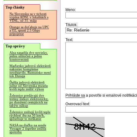
Top články
Meno:
Na Slovensku sa v tichosti
vypína ADSL v lokalitách s
VDSL, už 31. mája
Titulok:
Orange sa doťahuje na UPC
a O2, spustí 2.5 Gbps
pripojenie
Text:
Top správy
Alza nasadila dve novinky,
jednu užitočnú a jednu
kontroverznú
Maďarsko jadrovú elektráreň
nakoniec kompletne
neodstavilo, Rumunsko mení
tok Dunaja
Ďalšia jadrová elektráreň
južne od Slovenska musela
kvôli teplu znížiť výkon
Prihláste sa
a povoľte si emailové notifiká
Železnice predávajú dve
tretiny lístkov elektronicky,
po donútení cestujúcich na
Overovací text:
takýto nákup
Železnice znižujú kvôli teplu
rýchlosť iba na 50 km/h,
spôsobuje to meškanie
NASA na diaľku na sonde
Voyager 2 úspešne znížila
spotrebu