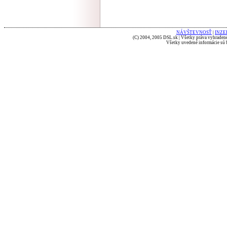
NÁVŠTEVNOSŤ
|
INZE
(C) 2004, 2005 DSL.sk | Všetky práva vyhradené
Všetky uvedené informácie sú b