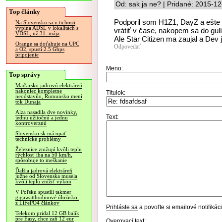
Od: sak ja ne? | Pridané: 2015-1
Top články
Podporil som H1Z1, DayZ a ešte
Na Slovensku sa v tichosti
vypína ADSL v lokalitách s
vrátiť v čase, nakopem sa do gulí
VDSL, už 31. mája
Ale Star Citizen ma zaujal a Dev 
Orange sa doťahuje na UPC
Odpovedať
a O2, spustí 2.5 Gbps
pripojenie
Meno:
Top správy
Maďarsko jadrovú elektráreň
nakoniec kompletne
Titulok:
neodstavilo, Rumunsko mení
tok Dunaja
Alza nasadila dve novinky,
Text:
jednu užitočnú a jednu
kontroverznú
Slovensko.sk má opäť
technické problémy
Železnice znižujú kvôli teplu
rýchlosť iba na 50 km/h,
spôsobuje to meškanie
Ďalšia jadrová elektráreň
južne od Slovenska musela
kvôli teplu znížiť výkon
V Poľsku spustili takmer
gigawatthodinové úložisko,
z LiFePO4 článkov
Prihláste sa
a povoľte si emailové notifiká
Telekom pridal 12 GB balík
pre Easy, chce zaň 12 eur
Overovací text: