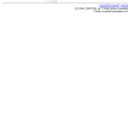
NÁVŠTEVNOSŤ
|
INZE
(C) 2004, 2005 DSL.sk | Všetky práva vyhradené
Všetky uvedené informácie sú b