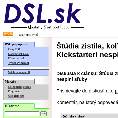
neprihlásený
Štúdia zistila, ko
DSL pripojenie
Ceny DSL
Kickstarteri nesp
Dostupnosť DSL
Fórum o DSL
Výsledky meraní
Satelitná mapa SR
Diskusia k článku:
Štúdia z
nesplní sľuby
Merače
Speedmeter
Merania
Prispievajte do diskusií ako
p
Pingmeter
Googlemeter
Komentár, na ktorý odpovedá
Hľadanie
Re: fdsafdsaf