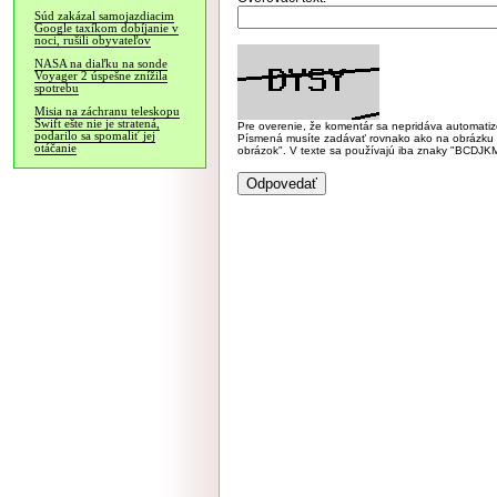
Súd zakázal samojazdiacim
Google taxíkom dobíjanie v
noci, rušili obyvateľov
NASA na diaľku na sonde
Voyager 2 úspešne znížila
spotrebu
Misia na záchranu teleskopu
Swift ešte nie je stratená,
Pre overenie, že komentár sa nepridáva automatizov
podarilo sa spomaliť jej
Písmená musíte zadávať rovnako ako na obrázku veľk
otáčanie
obrázok". V texte sa používajú iba znaky "BC