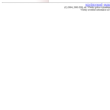
NÁVŠTEVNOSŤ
|
INZE
(C) 2004, 2005 DSL.sk | Všetky práva vyhradené
Všetky uvedené informácie sú b