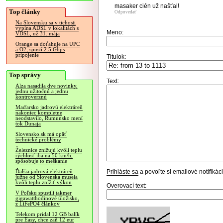
masaker cién už našťal!
Top články
Odpovedať
Na Slovensku sa v tichosti
vypína ADSL v lokalitách s
Meno:
VDSL, už 31. mája
Orange sa doťahuje na UPC
a O2, spustí 2.5 Gbps
pripojenie
Titulok:
Top správy
Text:
Alza nasadila dve novinky,
jednu užitočnú a jednu
kontroverznú
Maďarsko jadrovú elektráreň
nakoniec kompletne
neodstavilo, Rumunsko mení
tok Dunaja
Slovensko.sk má opäť
technické problémy
Železnice znižujú kvôli teplu
rýchlosť iba na 50 km/h,
spôsobuje to meškanie
Prihláste sa
a povoľte si emailové notifiká
Ďalšia jadrová elektráreň
južne od Slovenska musela
kvôli teplu znížiť výkon
Overovací text:
V Poľsku spustili takmer
gigawatthodinové úložisko,
z LiFePO4 článkov
Telekom pridal 12 GB balík
pre Easy, chce zaň 12 eur