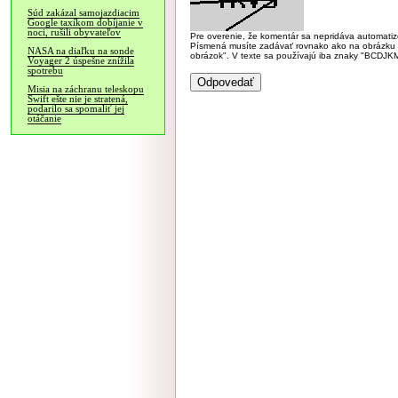
Súd zakázal samojazdiacim
Google taxíkom dobíjanie v
noci, rušili obyvateľov
Pre overenie, že komentár sa nepridáva automatizov
Písmená musíte zadávať rovnako ako na obrázku veľk
NASA na diaľku na sonde
obrázok". V texte sa používajú iba znaky "BC
Voyager 2 úspešne znížila
spotrebu
Misia na záchranu teleskopu
Swift ešte nie je stratená,
podarilo sa spomaliť jej
otáčanie