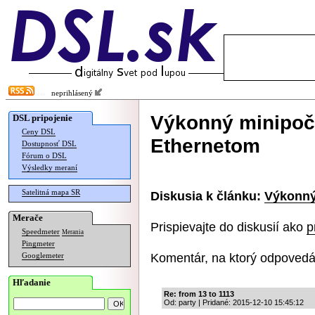
neprihlásený
Výkonný minipočít
DSL pripojenie
Ceny DSL
Ethernetom
Dostupnosť DSL
Fórum o DSL
Výsledky meraní
Satelitná mapa SR
Diskusia k článku:
Výkonný 
Merače
Prispievajte do diskusií ako
p
Speedmeter
Merania
Pingmeter
Komentár, na ktorý odpovedá
Googlemeter
Hľadanie
Re: from 13 to 1113
Od: party | Pridané: 2015-12-10 15:45:12