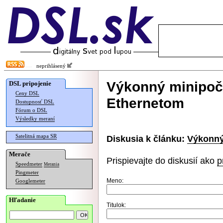
neprihlásený
Výkonný minipočít
DSL pripojenie
Ceny DSL
Ethernetom
Dostupnosť DSL
Fórum o DSL
Výsledky meraní
Satelitná mapa SR
Diskusia k článku:
Výkonný 
Merače
Prispievajte do diskusií ako
p
Speedmeter
Merania
Pingmeter
Meno:
Googlemeter
Hľadanie
Titulok: