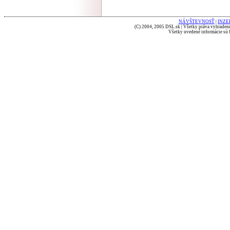
NÁVŠTEVNOSŤ
|
INZE
(C) 2004, 2005 DSL.sk | Všetky práva vyhradené
Všetky uvedené informácie sú b