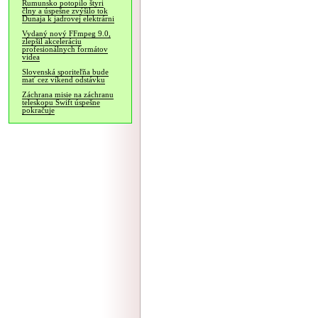
Rumunsko potopilo štyri
člny a úspešne zvýšilo tok
Dunaja k jadrovej elektrárni
Vydaný nový FFmpeg 9.0,
zlepšil akceleráciu
profesionálnych formátov
videa
Slovenská sporiteľňa bude
mať cez víkend odstávku
Záchrana misie na záchranu
teleskopu Swift úspešne
pokračuje