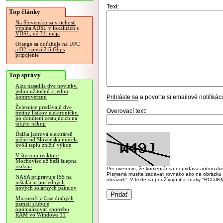
Text:
Top články
Na Slovensku sa v tichosti
vypína ADSL v lokalitách s
VDSL, už 31. mája
Orange sa doťahuje na UPC
a O2, spustí 2.5 Gbps
pripojenie
Top správy
Alza nasadila dve novinky,
jednu užitočnú a jednu
Prihláste sa
a povoľte si emailové notifiká
kontroverznú
Železnice predávajú dve
Overovací text:
tretiny lístkov elektronicky,
po donútení cestujúcich na
takýto nákup
Ďalšia jadrová elektráreň
južne od Slovenska musela
kvôli teplu znížiť výkon
V štvrtom reaktore
Mochoviec už beží štiepna
reakcia
Pre overenie, že komentár sa nepridáva automatizov
Písmená musíte zadávať rovnako ako na obrázku veľk
NASA pripravuje ISS na
obrázok". V texte sa používajú iba znaky "BC
inštaláciu posledných
nových solárnych panelov
Microsoft v čase drahých
pamätí sľubuje
optimalizovať spotrebu
RAM vo Windows 11