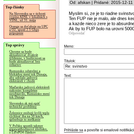
Od: afskan | Pridané: 2015-12-11
Top články
Myslim si, ze je to riadne svinstvo
Na Slovensku sa v tichosti
vypína ADSL v lokalitách s
Ten FUP nie je malo, ale dnes ke
VDSL, už 31. mája
a kazde nieco zere je to absurdne
Orange sa doťahuje na UPC
Ak by to FUP bolo na urovni 500
a O2, spustí 2.5 Gbps
Odpovedať
pripojenie
Top správy
Meno:
Chrome sa bude
aktualizovať dvakrát
týždenne, v budúcnosti sa
Titulok:
bude aktualizovať bez
reštartov
Rumunsko odstrelmi a
blokádou mení tok Dunaja,
Text:
aby udržalo jadrovú
elektráreň v chode
Maďarsko jadrovú elektráreň
nakoniec kompletne
neodstavilo, Rumunsko mení
tok Dunaja
Slovensko.sk má opäť
technické problémy
Železnice znižujú kvôli teplu
rýchlosť iba na 50 km/h,
spôsobuje to meškanie
V Poľsku spustili takmer
gigawatthodinové úložisko,
Prihláste sa
a povoľte si emailové notifiká
z LiFePO4 článkov