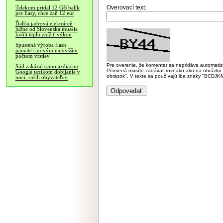
Overovací text:
Telekom pridal 12 GB balík
pre Easy, chce zaň 12 eur
Ďalšia jadrová elektráreň
južne od Slovenska musela
kvôli teplu znížiť výkon
Spustená výroba flash
pamäte s novým najvyšším
počtom vrstiev
Pre overenie, že komentár sa nepridáva automatizov
Súd zakázal samojazdiacim
Písmená musíte zadávať rovnako ako na obrázku veľk
Google taxíkom dobíjanie v
obrázok". V texte sa používajú iba znaky "BC
noci, rušili obyvateľov