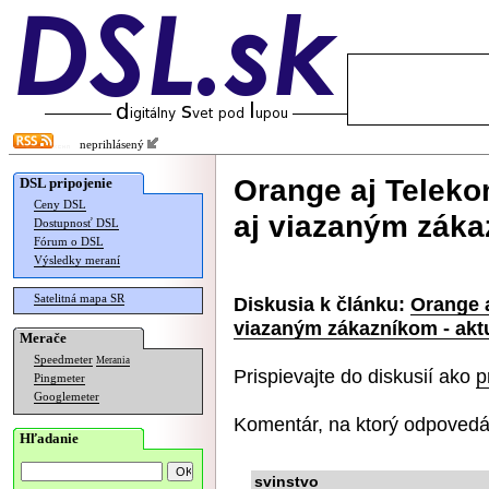
neprihlásený
Orange aj Teleko
DSL pripojenie
Ceny DSL
aj viazaným zákaz
Dostupnosť DSL
Fórum o DSL
Výsledky meraní
Satelitná mapa SR
Diskusia k článku:
Orange 
viazaným zákazníkom - aktu
Merače
Speedmeter
Merania
Prispievajte do diskusií ako
p
Pingmeter
Googlemeter
Komentár, na ktorý odpovedá
Hľadanie
svinstvo