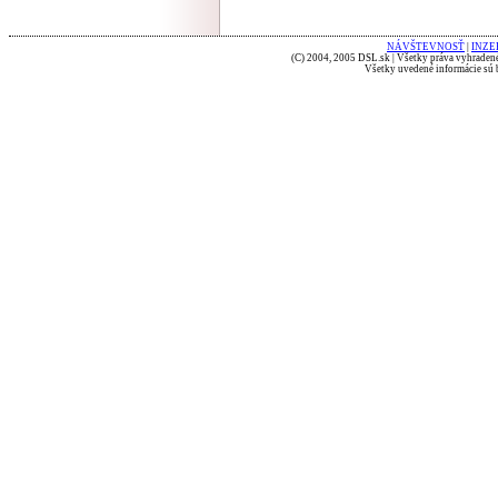
NÁVŠTEVNOSŤ
|
INZE
(C) 2004, 2005 DSL.sk | Všetky práva vyhradené
Všetky uvedené informácie sú b