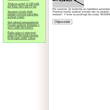
Telekom pridal 12 GB balík
pre Easy, chce zaň 12 eur
Pre overenie, že komentár sa nepridáva automatizov
Spustená výroba flash
Písmená musíte zadávať rovnako ako na obrázku veľk
pamäte s novým najvyšším
obrázok". V texte sa používajú iba znaky "BC
počtom vrstiev
Súd zakázal samojazdiacim
Google taxíkom dobíjanie v
noci, rušili obyvateľov
Ďalšia jadrová elektráreň
južne od Slovenska musela
kvôli teplu znížiť výkon