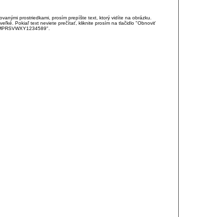
anými prostriedkami, prosím prepíšte text, ktorý vidíte na obrázku.
é. Pokiaľ text neviete prečítať, kliknite prosím na tlačidlo "Obnoviť
DJKMPRSVWXY1234589".