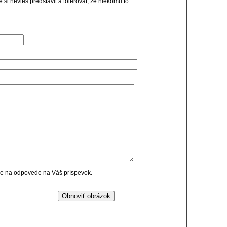
e si nevies predstavit a tolerovat, ze niekomu to
cie na odpovede na Váš príspevok.