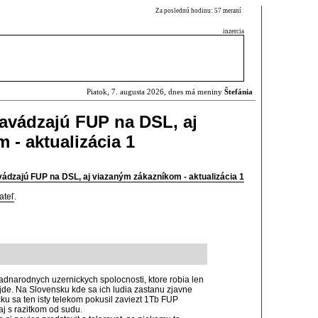
Za poslednú hodinu: 57 meraní
inzercia
Piatok, 7. augusta 2026, dnes má meniny
Štefánia
avádzajú FUP na DSL, aj
 - aktualizácia 1
ádzajú FUP na DSL, aj viazaným zákazníkom - aktualizácia 1
ateľ
.
adnarodnych uzernickych spolocnosti, ktore robia len
jde. Na Slovensku kde sa ich ludia zastanu zjavne
u sa ten isty telekom pokusil zaviezt 1Tb FUP
aj s razitkom od sudu.