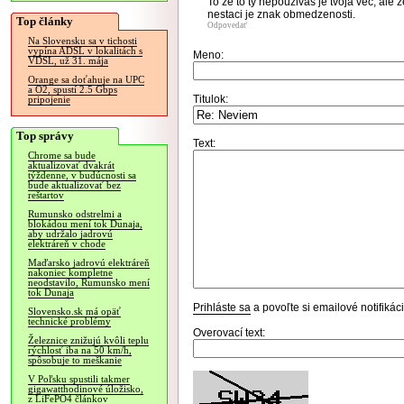
To ze to ty nepouzivas je tvoja vec, ale z
nestaci je znak obmedzenosti.
Top články
Odpovedať
Na Slovensku sa v tichosti
vypína ADSL v lokalitách s
Meno:
VDSL, už 31. mája
Orange sa doťahuje na UPC
a O2, spustí 2.5 Gbps
Titulok:
pripojenie
Top správy
Text:
Chrome sa bude
aktualizovať dvakrát
týždenne, v budúcnosti sa
bude aktualizovať bez
reštartov
Rumunsko odstrelmi a
blokádou mení tok Dunaja,
aby udržalo jadrovú
elektráreň v chode
Maďarsko jadrovú elektráreň
nakoniec kompletne
neodstavilo, Rumunsko mení
tok Dunaja
Prihláste sa
a povoľte si emailové notifiká
Slovensko.sk má opäť
technické problémy
Overovací text:
Železnice znižujú kvôli teplu
rýchlosť iba na 50 km/h,
spôsobuje to meškanie
V Poľsku spustili takmer
gigawatthodinové úložisko,
z LiFePO4 článkov