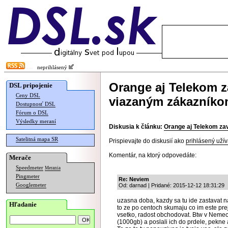
neprihlásený
Orange aj Telekom z
DSL pripojenie
Ceny DSL
viazaným zákazníkom
Dostupnosť DSL
Fórum o DSL
Výsledky meraní
Diskusia k článku:
Orange aj Telekom zav
Satelitná mapa SR
Prispievajte do diskusií ako
prihlásený užív
Komentár, na ktorý odpovedáte:
Merače
Speedmeter
Merania
Pingmeter
Re: Neviem
Googlemeter
Od: darnad | Pridané: 2015-12-12 18:31:29
uzasna doba, kazdy sa tu ide zastavat n
Hľadanie
to ze po centoch skumaju co im este pre
vsetko, radost obchodovat. Btw v Nemeck
(1000gb) a poslali ich do prdele, pekne 