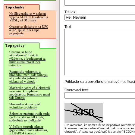
Top články
Titulok:
Na Slovensku sa v tichosti
vypína ADSL v lokalitách s
VDSL, už 31. mája
Text:
Orange sa doťahuje na UPC
a O2, spustí 2.5 Gbps
pripojenie
Top správy
Chrome sa bude
aktualizovať dvakrát
týždenne, v budúcnosti sa
bude aktualizovať bez
reštartov
Rumunsko odstrelmi a
blokádou mení tok Dunaja,
aby udržalo jadrovú
Prihláste sa
a povoľte si emailové notifiká
elektráreň v chode
Maďarsko jadrovú elektráreň
Overovací text:
nakoniec kompletne
neodstavilo, Rumunsko mení
tok Dunaja
Slovensko.sk má opäť
technické problémy
Železnice znižujú kvôli teplu
rýchlosť iba na 50 km/h,
spôsobuje to meškanie
Pre overenie, že komentár sa nepridáva automatizov
V Poľsku spustili takmer
Písmená musíte zadávať rovnako ako na obrázku veľk
gigawatthodinové úložisko,
obrázok". V texte sa používajú iba znaky "BC
z LiFePO4 článkov