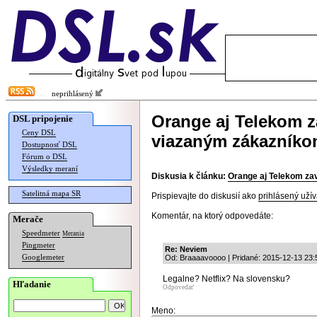
neprihlásený
Orange aj Telekom z
DSL pripojenie
Ceny DSL
viazaným zákazníkom
Dostupnosť DSL
Fórum o DSL
Výsledky meraní
Diskusia k článku:
Orange aj Telekom zav
Satelitná mapa SR
Prispievajte do diskusií ako
prihlásený užív
Komentár, na ktorý odpovedáte:
Merače
Speedmeter
Merania
Pingmeter
Re: Neviem
Googlemeter
Od: Braaaavoooo | Pridané: 2015-12-13 23:
Legalne? Netflix? Na slovensku?
Hľadanie
Odpovedať
Meno: