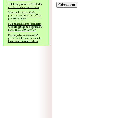
Telekom pridal 12 GB balík
pre Easy, chce zaň 12 eur
Spustená výroba flash
pamäte s novým najvyšším
počtom vrstiev
Súd zakázal samojazdiacim
Google taxíkom dobíjanie v
noci, rušili obyvateľov
Ďalšia jadrová elektráreň
južne od Slovenska musela
kvôli teplu znížiť výkon