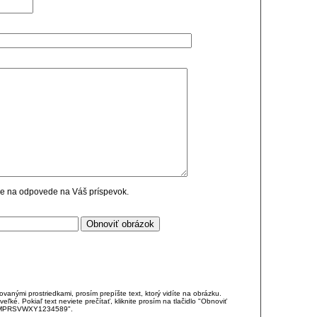
cie na odpovede na Váš príspevok.
anými prostriedkami, prosím prepíšte text, ktorý vidíte na obrázku.
é. Pokiaľ text neviete prečítať, kliknite prosím na tlačidlo "Obnoviť
DJKMPRSVWXY1234589".