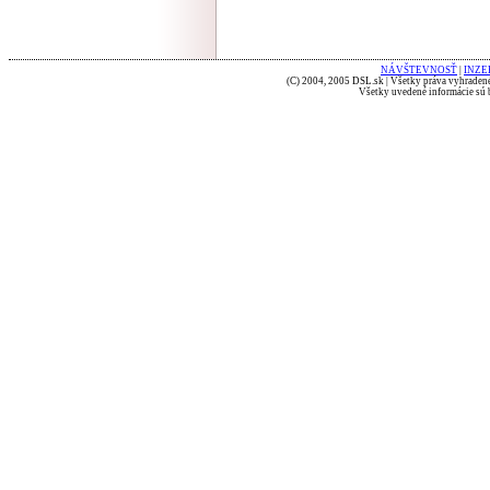
NÁVŠTEVNOSŤ
|
INZE
(C) 2004, 2005 DSL.sk | Všetky práva vyhradené
Všetky uvedené informácie sú b