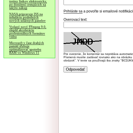
tretiny lístkov elektronicky,
po donútení cestujúcich na
takýto nákup
Prihláste sa
a povoľte si emailové notifiká
NASA pripravuje ISS na
inštaláciu posledných
Overovací text:
nových solárnych panelov
Vydaný nový FFmpeg 9.0,
zlepšil akceleráciu
profesionálnych formátov
videa
Microsoft v čase drahých
pamätí sľubuje
optimalizovať spotrebu
RAM vo Windows 11
Pre overenie, že komentár sa nepridáva automatizov
Písmená musíte zadávať rovnako ako na obrázku veľk
obrázok". V texte sa používajú iba znaky "BC