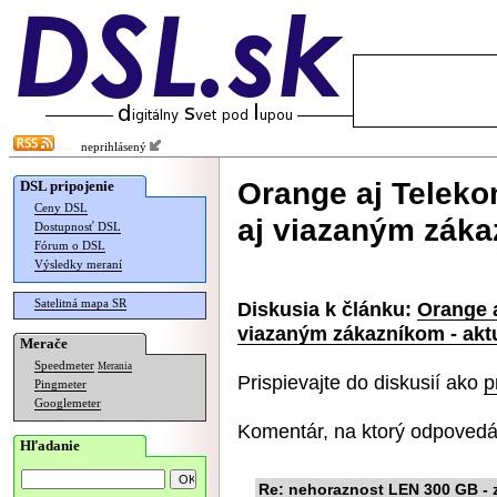
neprihlásený
Orange aj Teleko
DSL pripojenie
Ceny DSL
aj viazaným zákaz
Dostupnosť DSL
Fórum o DSL
Výsledky meraní
Satelitná mapa SR
Diskusia k článku:
Orange 
viazaným zákazníkom - aktu
Merače
Speedmeter
Merania
Prispievajte do diskusií ako
p
Pingmeter
Googlemeter
Komentár, na ktorý odpovedá
Hľadanie
Re: nehoraznost LEN 300 GB - z