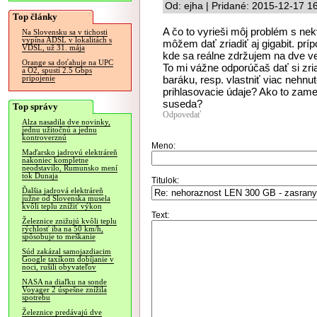
Od: ejha | Pridané: 2015-12-17 1
Top články
A čo to vyrieši môj problém s nekv
Na Slovensku sa v tichosti
vypína ADSL v lokalitách s
môžem dať zriadiť aj gigabit. prí
VDSL, už 31. mája
kde sa reálne zdržujem na dve ve
Orange sa doťahuje na UPC
To mi vážne odporúčaš dať si zr
a O2, spustí 2.5 Gbps
baráku, resp. vlastniť viac nehnu
pripojenie
prihlasovacie údaje? Ako to zam
suseda?
Top správy
Odpovedať
Alza nasadila dve novinky,
jednu užitočnú a jednu
kontroverznú
Meno:
Maďarsko jadrovú elektráreň
nakoniec kompletne
neodstavilo, Rumunsko mení
tok Dunaja
Titulok:
Ďalšia jadrová elektráreň
južne od Slovenska musela
kvôli teplu znížiť výkon
Text:
Železnice znižujú kvôli teplu
rýchlosť iba na 50 km/h,
spôsobuje to meškanie
Súd zakázal samojazdiacim
Google taxíkom dobíjanie v
noci, rušili obyvateľov
NASA na diaľku na sonde
Voyager 2 úspešne znížila
spotrebu
Železnice predávajú dve