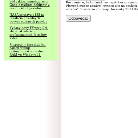
Súd zakázal samojazdiacim
Pre overenie, že komentár sa nepridáva automatizov
Google taxíkom dobíjanie v
Písmená musíte zadávať rovnako ako na obrázku veľk
noci, rušili obyvateľov
obrázok". V texte sa používajú iba znaky "BC
NASA pripravuje ISS na
inštaláciu posledných
nových solárnych panelov
Vydaný nový FFmpeg 9.0,
zlepšil akceleráciu
profesionálnych formátov
videa
Microsoft v čase drahých
pamätí sľubuje
optimalizovať spotrebu
RAM vo Windows 11