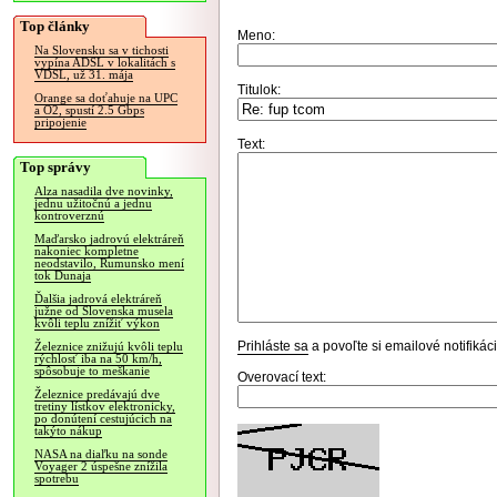
Top články
Meno:
Na Slovensku sa v tichosti
vypína ADSL v lokalitách s
VDSL, už 31. mája
Titulok:
Orange sa doťahuje na UPC
a O2, spustí 2.5 Gbps
pripojenie
Text:
Top správy
Alza nasadila dve novinky,
jednu užitočnú a jednu
kontroverznú
Maďarsko jadrovú elektráreň
nakoniec kompletne
neodstavilo, Rumunsko mení
tok Dunaja
Ďalšia jadrová elektráreň
južne od Slovenska musela
kvôli teplu znížiť výkon
Prihláste sa
a povoľte si emailové notifiká
Železnice znižujú kvôli teplu
rýchlosť iba na 50 km/h,
spôsobuje to meškanie
Overovací text:
Železnice predávajú dve
tretiny lístkov elektronicky,
po donútení cestujúcich na
takýto nákup
NASA na diaľku na sonde
Voyager 2 úspešne znížila
spotrebu