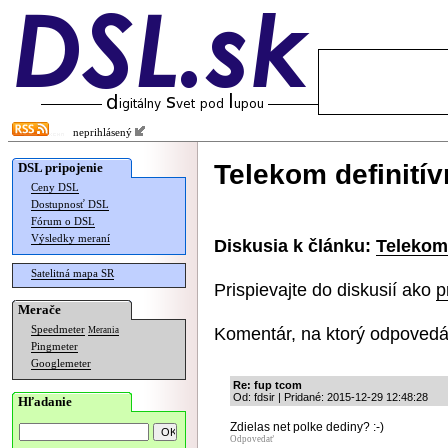
neprihlásený
Telekom definití
DSL pripojenie
Ceny DSL
Dostupnosť DSL
Fórum o DSL
Výsledky meraní
Diskusia k článku:
Telekom
Satelitná mapa SR
Prispievajte do diskusií ako
p
Merače
Komentár, na ktorý odpovedá
Speedmeter
Merania
Pingmeter
Googlemeter
Re: fup tcom
Od: fdsir | Pridané: 2015-12-29 12:48:28
Hľadanie
Zdielas net polke dediny? :-)
Odpovedať