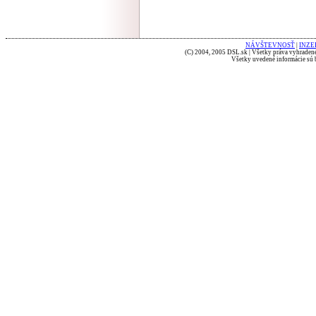
NÁVŠTEVNOSŤ
|
INZE
(C) 2004, 2005 DSL.sk | Všetky práva vyhradené
Všetky uvedené informácie sú b