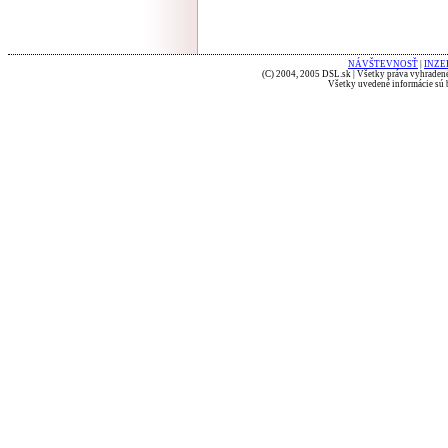
NÁVŠTEVNOSŤ
|
INZE
(C) 2004, 2005 DSL.sk | Všetky práva vyhradené
Všetky uvedené informácie sú b