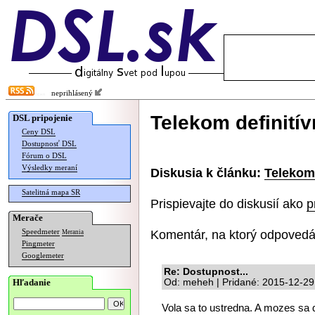
neprihlásený
Telekom definití
DSL pripojenie
Ceny DSL
Dostupnosť DSL
Fórum o DSL
Výsledky meraní
Diskusia k článku:
Telekom
Satelitná mapa SR
Prispievajte do diskusií ako
p
Merače
Komentár, na ktorý odpovedá
Speedmeter
Merania
Pingmeter
Googlemeter
Re: Dostupnost...
Hľadanie
Od: meheh | Pridané: 2015-12-29
Vola sa to ustredna. A mozes sa 