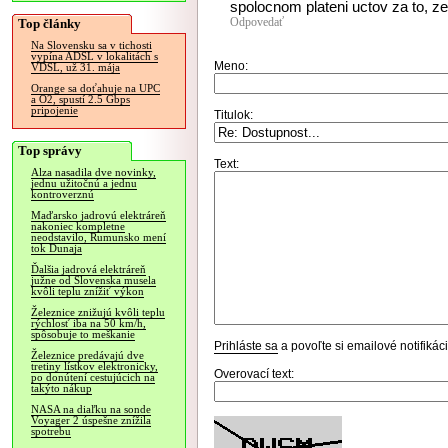
spolocnom plateni uctov za to, ze 
Odpovedať
Top články
Na Slovensku sa v tichosti
vypína ADSL v lokalitách s
Meno:
VDSL, už 31. mája
Orange sa doťahuje na UPC
a O2, spustí 2.5 Gbps
pripojenie
Titulok:
Top správy
Text:
Alza nasadila dve novinky,
jednu užitočnú a jednu
kontroverznú
Maďarsko jadrovú elektráreň
nakoniec kompletne
neodstavilo, Rumunsko mení
tok Dunaja
Ďalšia jadrová elektráreň
južne od Slovenska musela
kvôli teplu znížiť výkon
Železnice znižujú kvôli teplu
rýchlosť iba na 50 km/h,
spôsobuje to meškanie
Prihláste sa
a povoľte si emailové notifiká
Železnice predávajú dve
tretiny lístkov elektronicky,
Overovací text:
po donútení cestujúcich na
takýto nákup
NASA na diaľku na sonde
Voyager 2 úspešne znížila
spotrebu