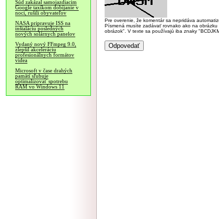
Súd zakázal samojazdiacim
Google taxíkom dobíjanie v
noci, rušili obyvateľov
Pre overenie, že komentár sa nepridáva automatizov
NASA pripravuje ISS na
Písmená musíte zadávať rovnako ako na obrázku veľk
inštaláciu posledných
obrázok". V texte sa používajú iba znaky "BC
nových solárnych panelov
Vydaný nový FFmpeg 9.0,
zlepšil akceleráciu
profesionálnych formátov
videa
Microsoft v čase drahých
pamätí sľubuje
optimalizovať spotrebu
RAM vo Windows 11