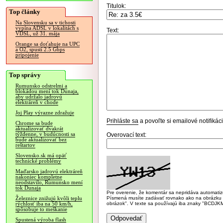
Titulok:
Top články
Na Slovensku sa v tichosti
vypína ADSL v lokalitách s
Text:
VDSL, už 31. mája
Orange sa doťahuje na UPC
a O2, spustí 2.5 Gbps
pripojenie
Top správy
Rumunsko odstrelmi a
blokádou mení tok Dunaja,
aby udržalo jadrovú
elektráreň v chode
Joj Play výrazne zdražuje
Prihláste sa
a povoľte si emailové notifiká
Chrome sa bude
aktualizovať dvakrát
týždenne, v budúcnosti sa
Overovací text:
bude aktualizovať bez
reštartov
Slovensko.sk má opäť
technické problémy
Maďarsko jadrovú elektráreň
nakoniec kompletne
neodstavilo, Rumunsko mení
tok Dunaja
Pre overenie, že komentár sa nepridáva automatizov
Písmená musíte zadávať rovnako ako na obrázku veľk
Železnice znižujú kvôli teplu
obrázok". V texte sa používajú iba znaky "BC
rýchlosť iba na 50 km/h,
spôsobuje to meškanie
Spustená výroba flash