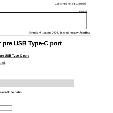
Za poslednú hodinu: 32 meraní
inzercia
Štvrtok, 6. augusta 2026, dnes má meniny
Jozefína
 pre USB Type-C port
pre USB Type-C port
ateľ
.
pravedlnitelneho