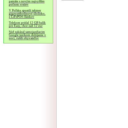
pamäte s novým najvyšším
počtom vrstiev
V Poľsku spustili takmer
gigawatthodinové úložisko,
z LiFePO4 článkov
Telekom pridal 12 GB balík
pre Easy, chce zaň 12 eur
Súd zakázal samojazdiacim
Google taxíkom dobíjanie v
noci, rušili obyvateľov