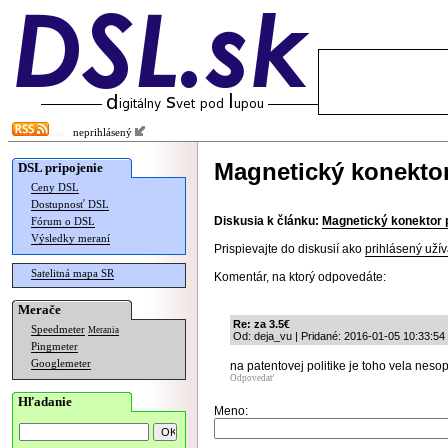
neprihlásený
Magnetický konektor
DSL pripojenie
Ceny DSL
Dostupnosť DSL
Diskusia k článku:
Magnetický konektor 
Fórum o DSL
Výsledky meraní
Prispievajte do diskusií ako
prihlásený užív
Satelitná mapa SR
Komentár, na ktorý odpovedáte:
Merače
Re: za 3.5€
Speedmeter
Merania
Od: deja_vu | Pridané: 2016-01-05 10:33:54
Pingmeter
Googlemeter
na patentovej politike je toho vela neso
Odpovedať
Hľadanie
Meno: