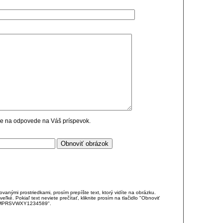
cie na odpovede na Váš príspevok.
anými prostriedkami, prosím prepíšte text, ktorý vidíte na obrázku.
é. Pokiaľ text neviete prečítať, kliknite prosím na tlačidlo "Obnoviť
DJKMPRSVWXY1234589".