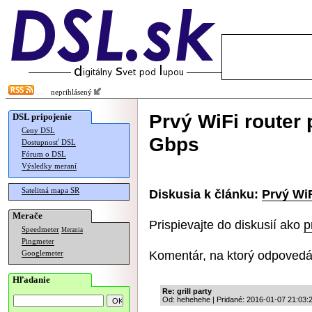
neprihlásený
Prvý WiFi router
DSL pripojenie
Ceny DSL
Gbps
Dostupnosť DSL
Fórum o DSL
Výsledky meraní
Satelitná mapa SR
Diskusia k článku:
Prvý WiF
Merače
Prispievajte do diskusií ako
p
Speedmeter
Merania
Pingmeter
Komentár, na ktorý odpovedá
Googlemeter
Hľadanie
Re: grill party
Od: hehehehe | Pridané: 2016-01-07 21:03: