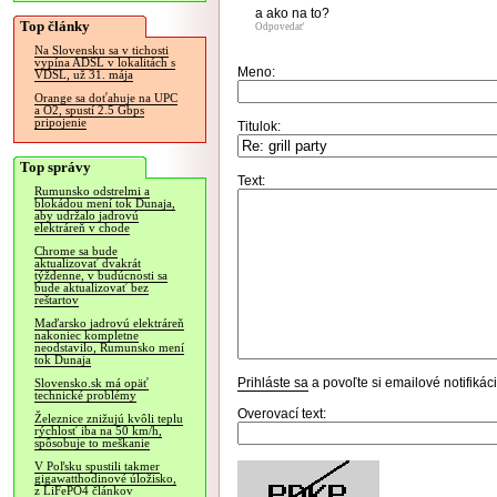
a ako na to?
Top články
Odpovedať
Na Slovensku sa v tichosti
vypína ADSL v lokalitách s
Meno:
VDSL, už 31. mája
Orange sa doťahuje na UPC
a O2, spustí 2.5 Gbps
pripojenie
Titulok:
Top správy
Text:
Rumunsko odstrelmi a
blokádou mení tok Dunaja,
aby udržalo jadrovú
elektráreň v chode
Chrome sa bude
aktualizovať dvakrát
týždenne, v budúcnosti sa
bude aktualizovať bez
reštartov
Maďarsko jadrovú elektráreň
nakoniec kompletne
neodstavilo, Rumunsko mení
tok Dunaja
Prihláste sa
a povoľte si emailové notifiká
Slovensko.sk má opäť
technické problémy
Overovací text:
Železnice znižujú kvôli teplu
rýchlosť iba na 50 km/h,
spôsobuje to meškanie
V Poľsku spustili takmer
gigawatthodinové úložisko,
z LiFePO4 článkov