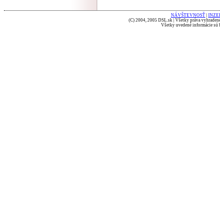
NÁVŠTEVNOSŤ
|
INZE
(C) 2004, 2005 DSL.sk | Všetky práva vyhradené
Všetky uvedené informácie sú b