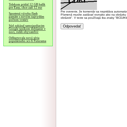
Telekom pridal 12 GB balík
pre Easy, chce zaň 12 eur
Pre overenie, že komentár sa nepridáva automatizov
Spustená výroba flash
Písmená musíte zadávať rovnako ako na obrázku veľk
pamäte s novým najvyšším
obrázok". V texte sa používajú iba znaky "BC
počtom vrstiev
Súd zakázal samojazdiacim
Google taxíkom dobíjanie v
noci, rušili obyvateľov
Odštartovala nová séria
populárneho sci-fi Futurama