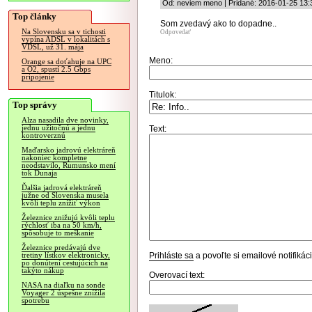
Od: neviem meno | Pridané: 2016-01-25 13:
Top články
Som zvedavý ako to dopadne..
Na Slovensku sa v tichosti
Odpovedať
vypína ADSL v lokalitách s
VDSL, už 31. mája
Meno:
Orange sa doťahuje na UPC
a O2, spustí 2.5 Gbps
pripojenie
Titulok:
Top správy
Alza nasadila dve novinky,
jednu užitočnú a jednu
Text:
kontroverznú
Maďarsko jadrovú elektráreň
nakoniec kompletne
neodstavilo, Rumunsko mení
tok Dunaja
Ďalšia jadrová elektráreň
južne od Slovenska musela
kvôli teplu znížiť výkon
Železnice znižujú kvôli teplu
rýchlosť iba na 50 km/h,
spôsobuje to meškanie
Železnice predávajú dve
Prihláste sa
a povoľte si emailové notifiká
tretiny lístkov elektronicky,
po donútení cestujúcich na
takýto nákup
Overovací text:
NASA na diaľku na sonde
Voyager 2 úspešne znížila
spotrebu