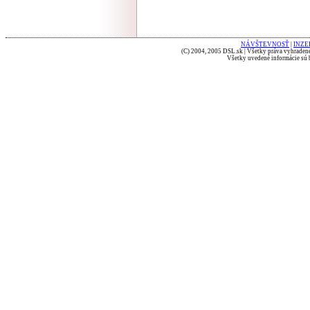
NÁVŠTEVNOSŤ
|
INZE
(C) 2004, 2005 DSL.sk | Všetky práva vyhradené
Všetky uvedené informácie sú b