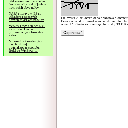
Súd zakázal samojazdiacim
Google taxíkom dobíjanie v
noci, rušili obyvateľov
NASA pripravuje ISS na
inštaláciu posledných
Pre overenie, že komentár sa nepridáva automatizov
nových solárnych panelov
Písmená musíte zadávať rovnako ako na obrázku veľk
obrázok". V texte sa používajú iba znaky "BC
Vydaný nový FFmpeg 9.0,
zlepšil akceleráciu
profesionálnych formátov
videa
Microsoft v čase drahých
pamätí sľubuje
optimalizovať spotrebu
RAM vo Windows 11