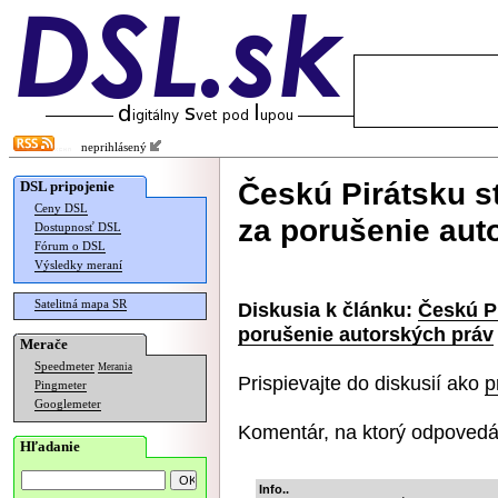
neprihlásený
Českú Pirátsku st
DSL pripojenie
Ceny DSL
za porušenie aut
Dostupnosť DSL
Fórum o DSL
Výsledky meraní
Satelitná mapa SR
Diskusia k článku:
Českú Pi
porušenie autorských práv
Merače
Speedmeter
Merania
Prispievajte do diskusií ako
p
Pingmeter
Googlemeter
Komentár, na ktorý odpovedá
Hľadanie
Info..