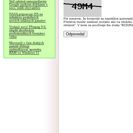
Súd zakázal samojazdiacim
Google taxíkom dobíjanie v
noci, rušili obyvateľov
NASA pripravuje ISS na
inštaláciu posledných
Pre overenie, že komentár sa nepridáva automatizov
nových solárnych panelov
Písmená musíte zadávať rovnako ako na obrázku veľk
obrázok". V texte sa používajú iba znaky "BC
Vydaný nový FFmpeg 9.0,
zlepšil akceleráciu
profesionálnych formátov
videa
Microsoft v čase drahých
pamätí sľubuje
optimalizovať spotrebu
RAM vo Windows 11