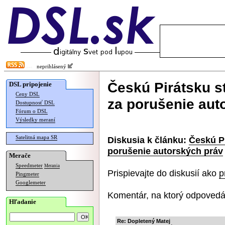
neprihlásený
Českú Pirátsku st
DSL pripojenie
Ceny DSL
za porušenie aut
Dostupnosť DSL
Fórum o DSL
Výsledky meraní
Satelitná mapa SR
Diskusia k článku:
Českú Pi
porušenie autorských práv
Merače
Speedmeter
Merania
Prispievajte do diskusií ako
p
Pingmeter
Googlemeter
Komentár, na ktorý odpovedá
Hľadanie
Re: Dopletený Matej