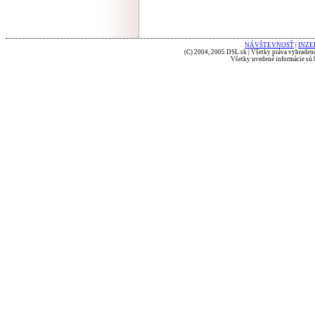
NÁVŠTEVNOSŤ
|
INZE
(C) 2004, 2005 DSL.sk | Všetky práva vyhradené
Všetky uvedené informácie sú b