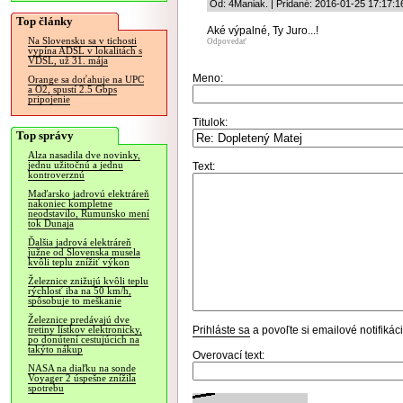
Od: 4Maniak. | Pridané: 2016-01-25 17:17:1
Top články
Aké výpalné, Ty Juro...!
Na Slovensku sa v tichosti
Odpovedať
vypína ADSL v lokalitách s
VDSL, už 31. mája
Meno:
Orange sa doťahuje na UPC
a O2, spustí 2.5 Gbps
pripojenie
Titulok:
Top správy
Alza nasadila dve novinky,
jednu užitočnú a jednu
Text:
kontroverznú
Maďarsko jadrovú elektráreň
nakoniec kompletne
neodstavilo, Rumunsko mení
tok Dunaja
Ďalšia jadrová elektráreň
južne od Slovenska musela
kvôli teplu znížiť výkon
Železnice znižujú kvôli teplu
rýchlosť iba na 50 km/h,
spôsobuje to meškanie
Železnice predávajú dve
Prihláste sa
a povoľte si emailové notifiká
tretiny lístkov elektronicky,
po donútení cestujúcich na
takýto nákup
Overovací text:
NASA na diaľku na sonde
Voyager 2 úspešne znížila
spotrebu