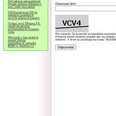
Súd zakázal samojazdiacim
Overovací text:
Google taxíkom dobíjanie v
noci, rušili obyvateľov
NASA pripravuje ISS na
inštaláciu posledných
nových solárnych panelov
Vydaný nový FFmpeg 9.0,
zlepšil akceleráciu
profesionálnych formátov
videa
Pre overenie, že komentár sa nepridáva automatizov
Písmená musíte zadávať rovnako ako na obrázku veľk
Microsoft v čase drahých
obrázok". V texte sa používajú iba znaky "BC
pamätí sľubuje
optimalizovať spotrebu
RAM vo Windows 11