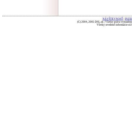
NÁVŠTEVNOSŤ
|
INZE
(C) 2004, 2005 DSL.sk | Všetky práva vyhradené
Všetky uvedené informácie sú b