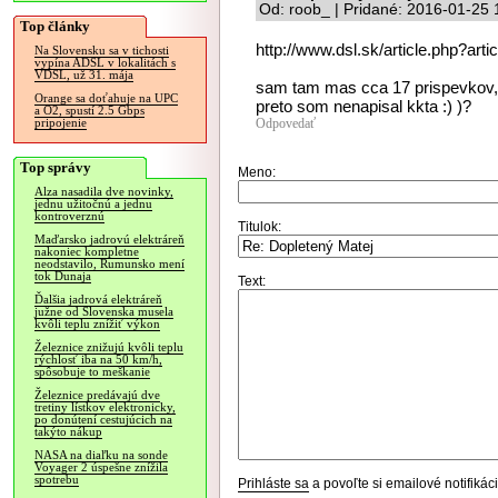
Od: roob_ | Pridané: 2016-01-25 
Top články
http://www.dsl.sk/article.php?art
Na Slovensku sa v tichosti
vypína ADSL v lokalitách s
VDSL, už 31. mája
sam tam mas cca 17 prispevkov, p
Orange sa doťahuje na UPC
preto som nenapisal kkta :) )?
a O2, spustí 2.5 Gbps
Odpovedať
pripojenie
Top správy
Meno:
Alza nasadila dve novinky,
jednu užitočnú a jednu
kontroverznú
Titulok:
Maďarsko jadrovú elektráreň
nakoniec kompletne
neodstavilo, Rumunsko mení
tok Dunaja
Text:
Ďalšia jadrová elektráreň
južne od Slovenska musela
kvôli teplu znížiť výkon
Železnice znižujú kvôli teplu
rýchlosť iba na 50 km/h,
spôsobuje to meškanie
Železnice predávajú dve
tretiny lístkov elektronicky,
po donútení cestujúcich na
takýto nákup
NASA na diaľku na sonde
Voyager 2 úspešne znížila
spotrebu
Prihláste sa
a povoľte si emailové notifiká