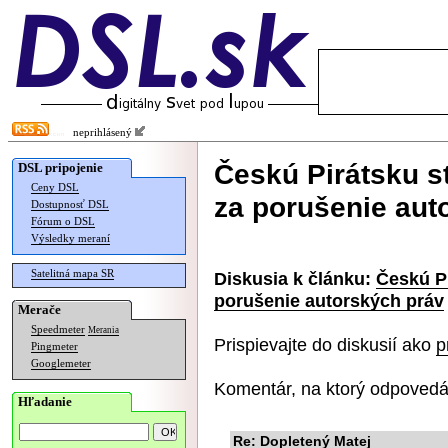
neprihlásený
Českú Pirátsku st
DSL pripojenie
Ceny DSL
za porušenie aut
Dostupnosť DSL
Fórum o DSL
Výsledky meraní
Satelitná mapa SR
Diskusia k článku:
Českú Pi
porušenie autorských práv
Merače
Speedmeter
Merania
Prispievajte do diskusií ako
p
Pingmeter
Googlemeter
Komentár, na ktorý odpovedá
Hľadanie
Re: Dopletený Matej