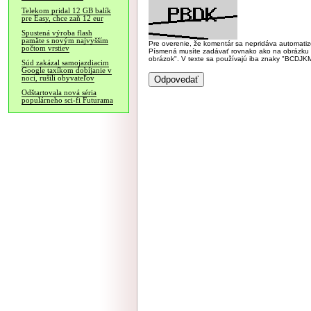
Telekom pridal 12 GB balík
pre Easy, chce zaň 12 eur
Spustená výroba flash
pamäte s novým najvyšším
Pre overenie, že komentár sa nepridáva automatizov
počtom vrstiev
Písmená musíte zadávať rovnako ako na obrázku veľk
obrázok". V texte sa používajú iba znaky "BC
Súd zakázal samojazdiacim
Google taxíkom dobíjanie v
noci, rušili obyvateľov
Odštartovala nová séria
populárneho sci-fi Futurama