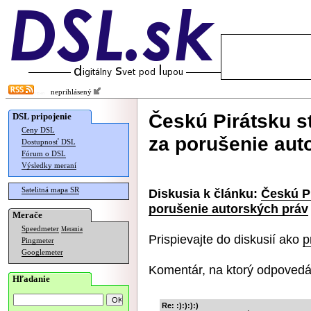
neprihlásený
Českú Pirátsku st
DSL pripojenie
Ceny DSL
za porušenie aut
Dostupnosť DSL
Fórum o DSL
Výsledky meraní
Satelitná mapa SR
Diskusia k článku:
Českú Pi
porušenie autorských práv
Merače
Speedmeter
Merania
Prispievajte do diskusií ako
p
Pingmeter
Googlemeter
Komentár, na ktorý odpovedá
Hľadanie
Re: :):):):)