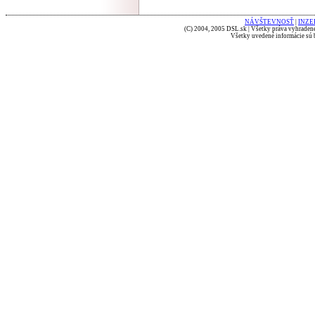
NÁVŠTEVNOSŤ
|
INZE
(C) 2004, 2005 DSL.sk | Všetky práva vyhradené
Všetky uvedené informácie sú b