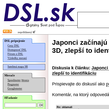
neprihlásený
Japonci začínajú 
DSL pripojenie
Ceny DSL
3D, zlepší to iden
Dostupnosť DSL
Fórum o DSL
Výsledky meraní
Satelitná mapa SR
Diskusia k článku:
Japonci 
zlepší to identifikáciu
Merače
Speedmeter
Merania
Prispievajte do diskusií ako
p
Pingmeter
Googlemeter
Komentár, na ktorý odpovedá
Hľadanie
Re: sklamali