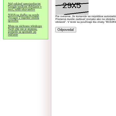
Súd zakázal samojazdiacim
Google taxíkom dobíjanie v
noci, rušili obyvateľov
NASA na diaľku na sonde
Pre overenie, že komentár sa nepridáva automatizov
Voyager 2 úspešne znížila
Písmená musíte zadávať rovnako ako na obrázku veľk
spotrebu
obrázok". V texte sa používajú iba znaky "BC
Misia na záchranu teleskopu
Swift ešte nie je stratená,
podarilo sa spomaliť jej
otáčanie