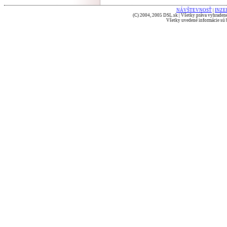
NÁVŠTEVNOSŤ
|
INZE
(C) 2004, 2005 DSL.sk | Všetky práva vyhradené
Všetky uvedené informácie sú b