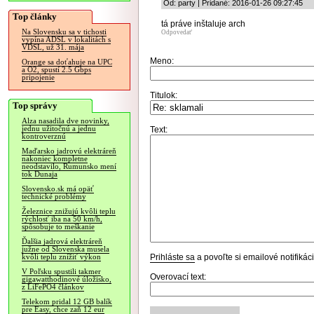
Od: party | Pridané: 2016-01-26 09:27:45
Top články
tá práve inštaluje arch
Na Slovensku sa v tichosti
Odpovedať
vypína ADSL v lokalitách s
VDSL, už 31. mája
Meno:
Orange sa doťahuje na UPC
a O2, spustí 2.5 Gbps
pripojenie
Titulok:
Top správy
Alza nasadila dve novinky,
jednu užitočnú a jednu
Text:
kontroverznú
Maďarsko jadrovú elektráreň
nakoniec kompletne
neodstavilo, Rumunsko mení
tok Dunaja
Slovensko.sk má opäť
technické problémy
Železnice znižujú kvôli teplu
rýchlosť iba na 50 km/h,
spôsobuje to meškanie
Ďalšia jadrová elektráreň
južne od Slovenska musela
Prihláste sa
a povoľte si emailové notifiká
kvôli teplu znížiť výkon
V Poľsku spustili takmer
Overovací text:
gigawatthodinové úložisko,
z LiFePO4 článkov
Telekom pridal 12 GB balík
pre Easy, chce zaň 12 eur