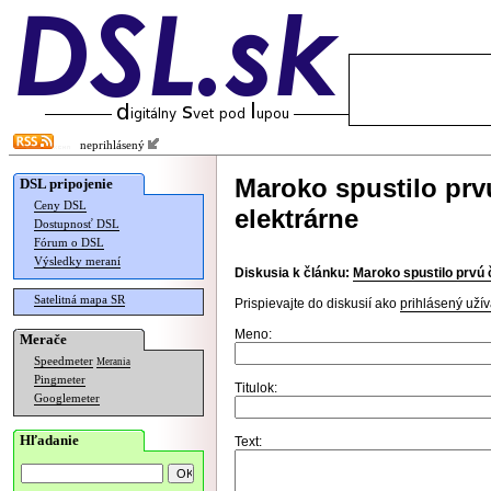
neprihlásený
Maroko spustilo prv
DSL pripojenie
Ceny DSL
elektrárne
Dostupnosť DSL
Fórum o DSL
Výsledky meraní
Diskusia k článku:
Maroko spustilo prvú 
Satelitná mapa SR
Prispievajte do diskusií ako
prihlásený užív
Meno:
Merače
Speedmeter
Merania
Pingmeter
Titulok:
Googlemeter
Hľadanie
Text: