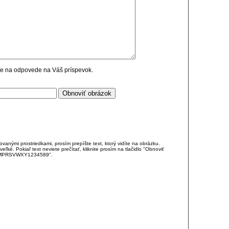
cie na odpovede na Váš príspevok.
anými prostriedkami, prosím prepíšte text, ktorý vidíte na obrázku.
é. Pokiaľ text neviete prečítať, kliknite prosím na tlačidlo "Obnoviť
DJKMPRSVWXY1234589".