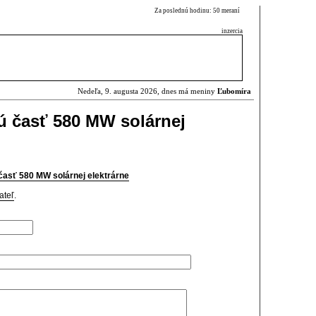
Za poslednú hodinu: 50 meraní
inzercia
Nedeľa, 9. augusta 2026, dnes má meniny
Ľubomíra
ú časť 580 MW solárnej
časť 580 MW solárnej elektrárne
ateľ
.