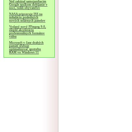
Súd zakázal samojazdiacim
Google taxíkom dobíjanie v
noci, rušili obyvateľov
NASA pripravuje ISS na
inštaláciu posledných
nových solárnych panelov
Vydaný nový FFmpeg 9.0,
zlepšil akceleráciu
profesionálnych formátov
videa
Microsoft v čase drahých
pamätí sľubuje
optimalizovať spotrebu
RAM vo Windows 11