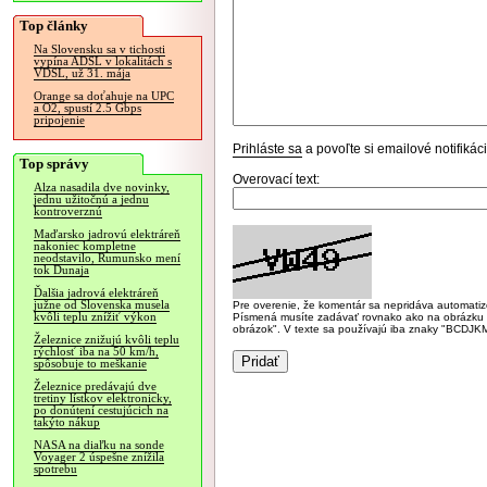
Top články
Na Slovensku sa v tichosti
vypína ADSL v lokalitách s
VDSL, už 31. mája
Orange sa doťahuje na UPC
a O2, spustí 2.5 Gbps
pripojenie
Prihláste sa
a povoľte si emailové notifiká
Top správy
Overovací text:
Alza nasadila dve novinky,
jednu užitočnú a jednu
kontroverznú
Maďarsko jadrovú elektráreň
nakoniec kompletne
neodstavilo, Rumunsko mení
tok Dunaja
Ďalšia jadrová elektráreň
južne od Slovenska musela
Pre overenie, že komentár sa nepridáva automatizov
kvôli teplu znížiť výkon
Písmená musíte zadávať rovnako ako na obrázku veľk
obrázok". V texte sa používajú iba znaky "BC
Železnice znižujú kvôli teplu
rýchlosť iba na 50 km/h,
spôsobuje to meškanie
Železnice predávajú dve
tretiny lístkov elektronicky,
po donútení cestujúcich na
takýto nákup
NASA na diaľku na sonde
Voyager 2 úspešne znížila
spotrebu