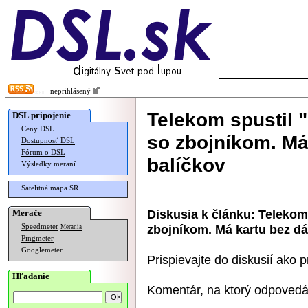
neprihlásený
Telekom spustil 
DSL pripojenie
Ceny DSL
so zbojníkom. Má
Dostupnosť DSL
Fórum o DSL
balíčkov
Výsledky meraní
Satelitná mapa SR
Diskusia k článku:
Telekom
Merače
zbojníkom. Má kartu bez dá
Speedmeter
Merania
Pingmeter
Googlemeter
Prispievajte do diskusií ako
p
Hľadanie
Komentár, na ktorý odpovedá