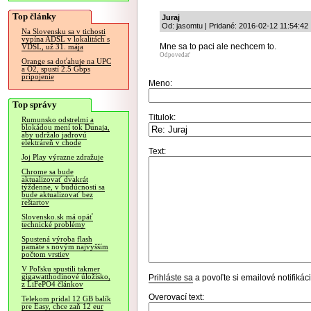
Top články
Juraj
Od: jasomtu | Pridané: 2016-02-12 11:54:42
Na Slovensku sa v tichosti
vypína ADSL v lokalitách s
Mne sa to paci ale nechcem to.
VDSL, už 31. mája
Odpovedať
Orange sa doťahuje na UPC
a O2, spustí 2.5 Gbps
pripojenie
Meno:
Top správy
Titulok:
Rumunsko odstrelmi a
blokádou mení tok Dunaja,
aby udržalo jadrovú
elektráreň v chode
Text:
Joj Play výrazne zdražuje
Chrome sa bude
aktualizovať dvakrát
týždenne, v budúcnosti sa
bude aktualizovať bez
reštartov
Slovensko.sk má opäť
technické problémy
Spustená výroba flash
pamäte s novým najvyšším
počtom vrstiev
V Poľsku spustili takmer
gigawatthodinové úložisko,
Prihláste sa
a povoľte si emailové notifiká
z LiFePO4 článkov
Overovací text:
Telekom pridal 12 GB balík
pre Easy, chce zaň 12 eur