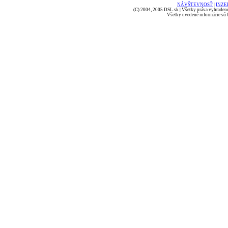
NÁVŠTEVNOSŤ
|
INZE
(C) 2004, 2005 DSL.sk | Všetky práva vyhradené
Všetky uvedené informácie sú b