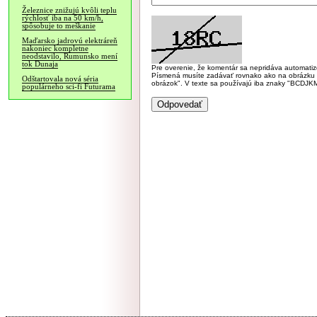
Železnice znižujú kvôli teplu
rýchlosť iba na 50 km/h,
spôsobuje to meškanie
Maďarsko jadrovú elektráreň
nakoniec kompletne
neodstavilo, Rumunsko mení
tok Dunaja
Pre overenie, že komentár sa nepridáva automatizov
Písmená musíte zadávať rovnako ako na obrázku veľk
Odštartovala nová séria
obrázok". V texte sa používajú iba znaky "BC
populárneho sci-fi Futurama