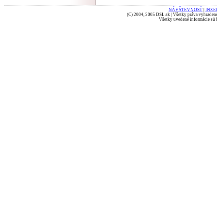
NÁVŠTEVNOSŤ
|
INZE
(C) 2004, 2005 DSL.sk | Všetky práva vyhradené
Všetky uvedené informácie sú b