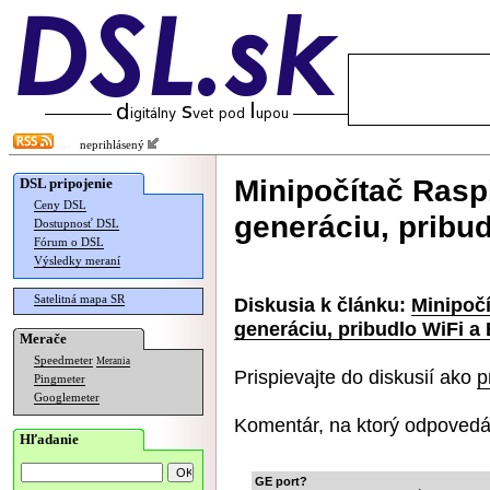
neprihlásený
Minipočítač Rasp
DSL pripojenie
Ceny DSL
generáciu, pribud
Dostupnosť DSL
Fórum o DSL
Výsledky meraní
Satelitná mapa SR
Diskusia k článku:
Minipočí
generáciu, pribudlo WiFi a
Merače
Speedmeter
Merania
Prispievajte do diskusií ako
p
Pingmeter
Googlemeter
Komentár, na ktorý odpovedá
Hľadanie
GE port?