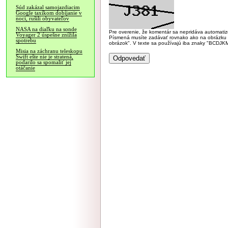
Súd zakázal samojazdiacim
Google taxíkom dobíjanie v
noci, rušili obyvateľov
NASA na diaľku na sonde
Pre overenie, že komentár sa nepridáva automatizov
Voyager 2 úspešne znížila
Písmená musíte zadávať rovnako ako na obrázku veľk
spotrebu
obrázok". V texte sa používajú iba znaky "BC
Misia na záchranu teleskopu
Swift ešte nie je stratená,
podarilo sa spomaliť jej
otáčanie