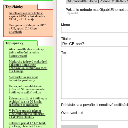
Od: marianK0K0Tleba | Pridané: 2016-02-27
Top články
Pokial to nebude mat GigabitEthernet p
Na Slovensku sa v tichosti
Odpovedať
vypína ADSL v lokalitách s
VDSL, už 31. mája
Meno:
Orange sa doťahuje na UPC
a O2, spustí 2.5 Gbps
pripojenie
Titulok:
Top správy
Alza nasadila dve novinky,
jednu užitočnú a jednu
Text:
kontroverznú
Maďarsko jadrovú elektráreň
nakoniec kompletne
neodstavilo, Rumunsko mení
tok Dunaja
Slovensko.sk má opäť
technické problémy
Ďalšia jadrová elektráreň
južne od Slovenska musela
kvôli teplu znížiť výkon
Železnice znižujú kvôli teplu
rýchlosť iba na 50 km/h,
Prihláste sa
a povoľte si emailové notifiká
spôsobuje to meškanie
V Poľsku spustili takmer
Overovací text:
gigawatthodinové úložisko,
z LiFePO4 článkov
Telekom pridal 12 GB balík
pre Easy, chce zaň 12 eur