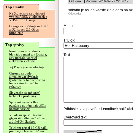
Od: quix_ | Pridané: 2016-02-27 22:36:17
Top články
sdkarta je asi najvacsie zlo a odrb na a
Na Slovensku sa v tichosti
Odpovedať
vypína ADSL v lokalitách s
VDSL, už 31. mája
Meno:
Orange sa doťahuje na UPC
a O2, spustí 2.5 Gbps
pripojenie
Titulok:
Top správy
Rumunsko odstrelmi a
blokádou mení tok Dunaja,
Text:
aby udržalo jadrovú
elektráreň v chode
Joj Play výrazne zdražuje
Chrome sa bude
aktualizovať dvakrát
týždenne, v budúcnosti sa
bude aktualizovať bez
reštartov
Slovensko.sk má opäť
technické problémy
Spustená výroba flash
pamäte s novým najvyšším
Prihláste sa
a povoľte si emailové notifiká
počtom vrstiev
V Poľsku spustili takmer
Overovací text:
gigawatthodinové úložisko,
z LiFePO4 článkov
Telekom pridal 12 GB balík
pre Easy, chce zaň 12 eur