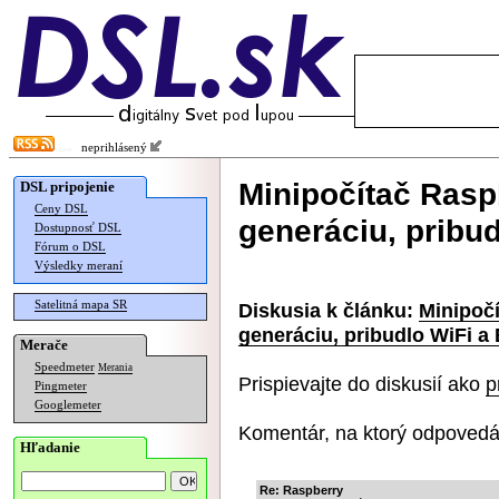
neprihlásený
Minipočítač Rasp
DSL pripojenie
Ceny DSL
generáciu, pribud
Dostupnosť DSL
Fórum o DSL
Výsledky meraní
Satelitná mapa SR
Diskusia k článku:
Minipočí
generáciu, pribudlo WiFi a
Merače
Speedmeter
Merania
Prispievajte do diskusií ako
p
Pingmeter
Googlemeter
Komentár, na ktorý odpovedá
Hľadanie
Re: Raspberry