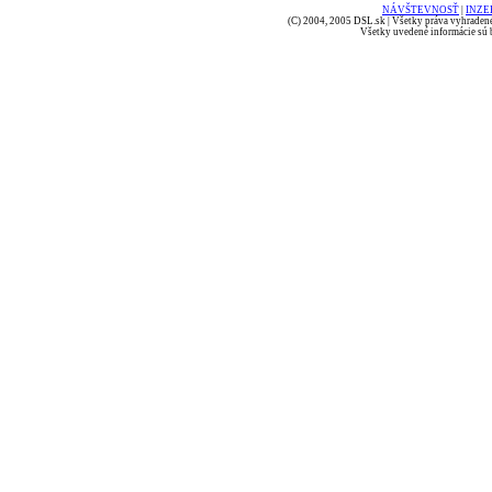
NÁVŠTEVNOSŤ
|
INZE
(C) 2004, 2005 DSL.sk | Všetky práva vyhradené
Všetky uvedené informácie sú b