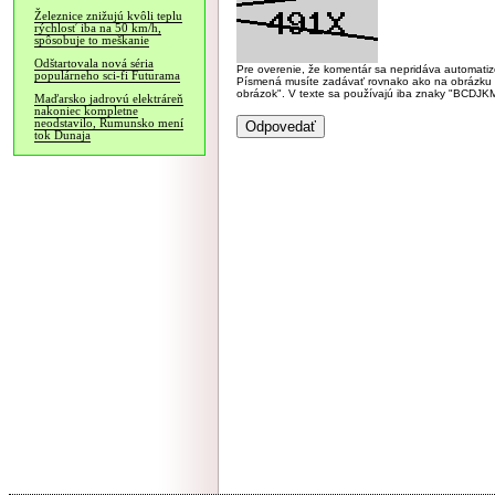
Železnice znižujú kvôli teplu
rýchlosť iba na 50 km/h,
spôsobuje to meškanie
Odštartovala nová séria
Pre overenie, že komentár sa nepridáva automatizov
populárneho sci-fi Futurama
Písmená musíte zadávať rovnako ako na obrázku veľk
obrázok". V texte sa používajú iba znaky "BC
Maďarsko jadrovú elektráreň
nakoniec kompletne
neodstavilo, Rumunsko mení
tok Dunaja