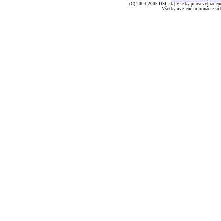
(C) 2004, 2005 DSL.sk | Všetky práva vyhradené
Všetky uvedené informácie sú b