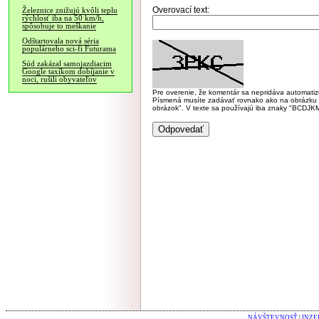
Overovací text:
Železnice znižujú kvôli teplu
rýchlosť iba na 50 km/h,
spôsobuje to meškanie
Odštartovala nová séria
populárneho sci-fi Futurama
Súd zakázal samojazdiacim
Google taxíkom dobíjanie v
noci, rušili obyvateľov
Pre overenie, že komentár sa nepridáva automatizov
Písmená musíte zadávať rovnako ako na obrázku veľk
obrázok". V texte sa používajú iba znaky "BC
NÁVŠTEVNOSŤ
|
INZE