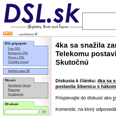
neprihlásený
4ka sa snažila za
DSL pripojenie
Ceny DSL
Telekomu postavi
Dostupnosť DSL
Fórum o DSL
Skutočnú
Výsledky meraní
Satelitná mapa SR
Diskusia k článku:
4ka sa s
Merače
postavila šibenicu s háko
Speedmeter
Merania
Pingmeter
Googlemeter
Prispievajte do diskusií ako
p
Hľadanie
Komentár, na ktorý odpovedá