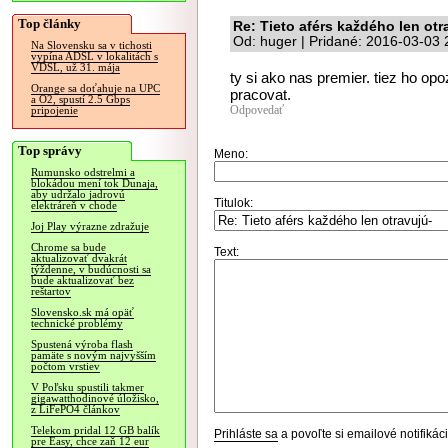
Top články
Re: Tieto aférs každého len otr
Od: huger | Pridané: 2016-03-03 
Na Slovensku sa v tichosti
vypína ADSL v lokalitách s
VDSL, už 31. mája
ty si ako nas premier. tiez ho op
Orange sa doťahuje na UPC
pracovat.
a O2, spustí 2.5 Gbps
Odpovedať
pripojenie
Top správy
Meno:
Rumunsko odstrelmi a
blokádou mení tok Dunaja,
aby udržalo jadrovú
Titulok:
elektráreň v chode
Joj Play výrazne zdražuje
Chrome sa bude
Text:
aktualizovať dvakrát
týždenne, v budúcnosti sa
bude aktualizovať bez
reštartov
Slovensko.sk má opäť
technické problémy
Spustená výroba flash
pamäte s novým najvyšším
počtom vrstiev
V Poľsku spustili takmer
gigawatthodinové úložisko,
z LiFePO4 článkov
Telekom pridal 12 GB balík
Prihláste sa
a povoľte si emailové notifiká
pre Easy, chce zaň 12 eur