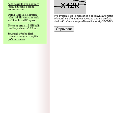
Alza nasadila dve novinky,
jednu užitočnú a jednu
kontroverznú
Ďalšia jadrová elektráreň
Pre overenie, že komentár sa nepridáva automatizov
južne od Slovenska musela
Písmená musíte zadávať rovnako ako na obrázku veľk
kvôli teplu znížiť výkon
obrázok". V texte sa používajú iba znaky "BC
Telekom pridal 12 GB balík
pre Easy, chce zaň 12 eur
Spustená výroba flash
pamäte s novým najvyšším
počtom vrstiev