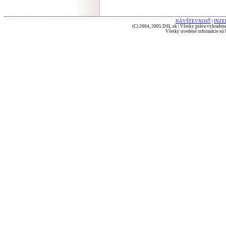
NÁVŠTEVNOSŤ
|
INZE
(C) 2004, 2005 DSL.sk | Všetky práva vyhradené
Všetky uvedené informácie sú b