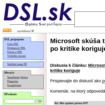
neprihlásený
Microsoft skúša t
DSL pripojenie
Ceny DSL
po kritike koriguj
Dostupnosť DSL
Fórum o DSL
Výsledky meraní
Satelitná mapa SR
Diskusia k článku:
Microsof
kritike koriguje
Merače
Speedmeter
Merania
Prispievajte do diskusií ako
p
Pingmeter
Googlemeter
Komentár, na ktorý odpovedá
Hľadanie
Re: Win update perma OFF