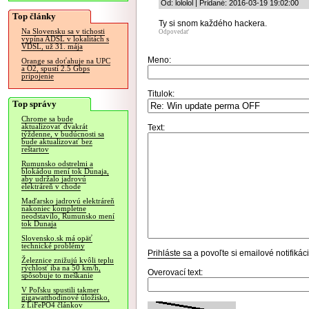
Od: lololol | Pridané: 2016-03-19 19:02:00
Top články
Ty si snom každého hackera.
Na Slovensku sa v tichosti
Odpovedať
vypína ADSL v lokalitách s
VDSL, už 31. mája
Meno:
Orange sa doťahuje na UPC
a O2, spustí 2.5 Gbps
pripojenie
Titulok:
Top správy
Chrome sa bude
aktualizovať dvakrát
Text:
týždenne, v budúcnosti sa
bude aktualizovať bez
reštartov
Rumunsko odstrelmi a
blokádou mení tok Dunaja,
aby udržalo jadrovú
elektráreň v chode
Maďarsko jadrovú elektráreň
nakoniec kompletne
neodstavilo, Rumunsko mení
tok Dunaja
Slovensko.sk má opäť
technické problémy
Prihláste sa
a povoľte si emailové notifiká
Železnice znižujú kvôli teplu
rýchlosť iba na 50 km/h,
Overovací text:
spôsobuje to meškanie
V Poľsku spustili takmer
gigawatthodinové úložisko,
z LiFePO4 článkov