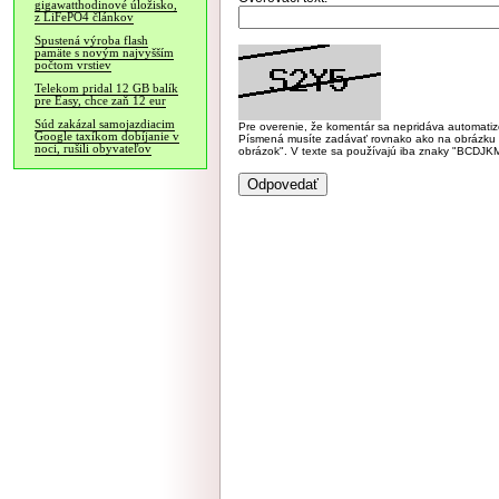
gigawatthodinové úložisko,
z LiFePO4 článkov
Spustená výroba flash
pamäte s novým najvyšším
počtom vrstiev
Telekom pridal 12 GB balík
pre Easy, chce zaň 12 eur
Súd zakázal samojazdiacim
Pre overenie, že komentár sa nepridáva automatizov
Google taxíkom dobíjanie v
Písmená musíte zadávať rovnako ako na obrázku veľk
noci, rušili obyvateľov
obrázok". V texte sa používajú iba znaky "BC