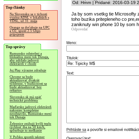
Od: Hmm | Pridané: 2016-03-19 
Top články
Ja by som vsetkg tie Microsofty 
Na Slovensku sa v tichosti
vypína ADSL v lokalitách s
toho buzika pritepleneho co pre,
VDSL, už 31. mája
zaniknuty win phone 10 by som h
Orange sa doťahuje na UPC
Odpovedať
a O2, spustí 2.5 Gbps
pripojenie
Meno:
Top správy
Rumunsko odstrelmi a
blokádou mení tok Dunaja,
Titulok:
aby udržalo jadrovú
elektráreň v chode
Joj Play výrazne zdražuje
Text:
Chrome sa bude
aktualizovať dvakrát
týždenne, v budúcnosti sa
bude aktualizovať bez
reštartov
Slovensko.sk má opäť
technické problémy
Maďarsko jadrovú elektráreň
nakoniec kompletne
neodstavilo, Rumunsko mení
tok Dunaja
Železnice znižujú kvôli teplu
rýchlosť iba na 50 km/h,
Prihláste sa
a povoľte si emailové notifiká
spôsobuje to meškanie
V Poľsku spustili takmer
Overovací text: