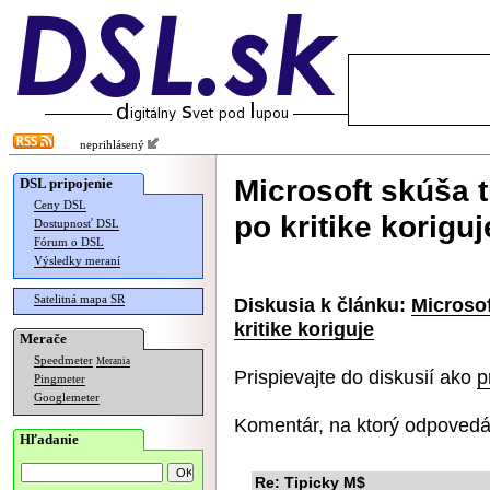
neprihlásený
Microsoft skúša t
DSL pripojenie
Ceny DSL
po kritike koriguj
Dostupnosť DSL
Fórum o DSL
Výsledky meraní
Satelitná mapa SR
Diskusia k článku:
Microsof
kritike koriguje
Merače
Speedmeter
Merania
Prispievajte do diskusií ako
p
Pingmeter
Googlemeter
Komentár, na ktorý odpovedá
Hľadanie
Re: Tipicky M$