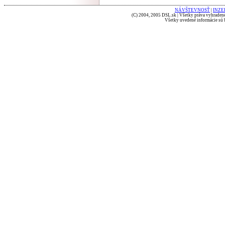
NÁVŠTEVNOSŤ
|
INZE
(C) 2004, 2005 DSL.sk | Všetky práva vyhradené
Všetky uvedené informácie sú b