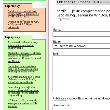
Od: shapira | Pridané: 2016-03-2
Top články
hajzlici.... je uz komplet mantle 
Na Slovensku sa v tichosti
vypína ADSL v lokalitách s
Lebo ak hej.. serem na WInDos, t
VDSL, už 31. mája
Odpovedať
Orange sa doťahuje na UPC
a O2, spustí 2.5 Gbps
pripojenie
Meno:
Top správy
Titulok:
Alza nasadila dve novinky,
jednu užitočnú a jednu
kontroverznú
Maďarsko jadrovú elektráreň
Text:
nakoniec kompletne
neodstavilo, Rumunsko mení
tok Dunaja
Ďalšia jadrová elektráreň
južne od Slovenska musela
kvôli teplu znížiť výkon
Železnice znižujú kvôli teplu
rýchlosť iba na 50 km/h,
spôsobuje to meškanie
Železnice predávajú dve
tretiny lístkov elektronicky,
po donútení cestujúcich na
takýto nákup
Prihláste sa
a povoľte si emailové notifiká
NASA na diaľku na sonde
Voyager 2 úspešne znížila
Overovací text:
spotrebu