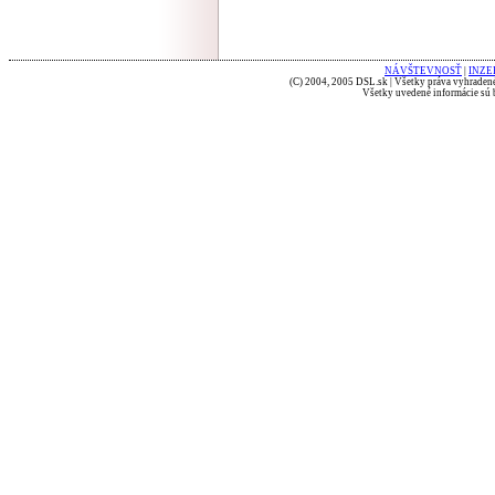
NÁVŠTEVNOSŤ
|
INZE
(C) 2004, 2005 DSL.sk | Všetky práva vyhradené
Všetky uvedené informácie sú b