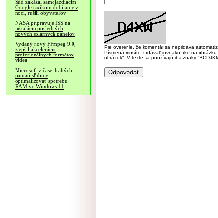
Súd zakázal samojazdiacim
Google taxíkom dobíjanie v
noci, rušili obyvateľov
NASA pripravuje ISS na
inštaláciu posledných
nových solárnych panelov
Vydaný nový FFmpeg 9.0,
Pre overenie, že komentár sa nepridáva automatizov
zlepšil akceleráciu
Písmená musíte zadávať rovnako ako na obrázku veľk
profesionálnych formátov
obrázok". V texte sa používajú iba znaky "BC
videa
Microsoft v čase drahých
pamätí sľubuje
optimalizovať spotrebu
RAM vo Windows 11