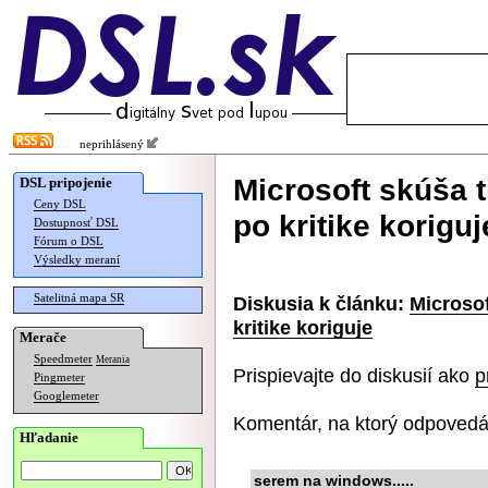
neprihlásený
Microsoft skúša t
DSL pripojenie
Ceny DSL
po kritike koriguj
Dostupnosť DSL
Fórum o DSL
Výsledky meraní
Satelitná mapa SR
Diskusia k článku:
Microsof
kritike koriguje
Merače
Speedmeter
Merania
Prispievajte do diskusií ako
p
Pingmeter
Googlemeter
Komentár, na ktorý odpovedá
Hľadanie
serem na windows.....