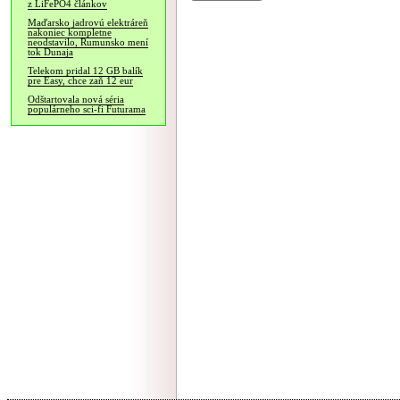
z LiFePO4 článkov
Maďarsko jadrovú elektráreň
nakoniec kompletne
neodstavilo, Rumunsko mení
tok Dunaja
Telekom pridal 12 GB balík
pre Easy, chce zaň 12 eur
Odštartovala nová séria
populárneho sci-fi Futurama