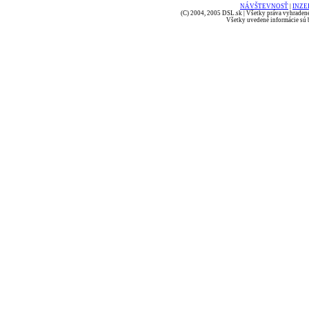
NÁVŠTEVNOSŤ
|
INZE
(C) 2004, 2005 DSL.sk | Všetky práva vyhradené
Všetky uvedené informácie sú b