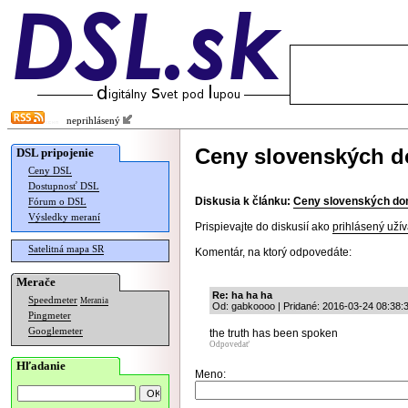
neprihlásený
Ceny slovenských d
DSL pripojenie
Ceny DSL
Dostupnosť DSL
Diskusia k článku:
Ceny slovenských do
Fórum o DSL
Výsledky meraní
Prispievajte do diskusií ako
prihlásený užív
Satelitná mapa SR
Komentár, na ktorý odpovedáte:
Merače
Re: ha ha ha
Speedmeter
Merania
Od: gabkoooo | Pridané: 2016-03-24 08:38:
Pingmeter
Googlemeter
the truth has been spoken
Odpovedať
Hľadanie
Meno: