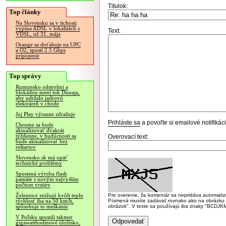
Titulok:
Top články
Na Slovensku sa v tichosti
vypína ADSL v lokalitách s
Text:
VDSL, už 31. mája
Orange sa doťahuje na UPC
a O2, spustí 2.5 Gbps
pripojenie
Top správy
Rumunsko odstrelmi a
blokádou mení tok Dunaja,
aby udržalo jadrovú
elektráreň v chode
Joj Play výrazne zdražuje
Prihláste sa
a povoľte si emailové notifiká
Chrome sa bude
aktualizovať dvakrát
týždenne, v budúcnosti sa
Overovací text:
bude aktualizovať bez
reštartov
Slovensko.sk má opäť
technické problémy
Spustená výroba flash
pamäte s novým najvyšším
počtom vrstiev
Pre overenie, že komentár sa nepridáva automatizov
Železnice znižujú kvôli teplu
Písmená musíte zadávať rovnako ako na obrázku veľk
rýchlosť iba na 50 km/h,
obrázok". V texte sa používajú iba znaky "BC
spôsobuje to meškanie
V Poľsku spustili takmer
gigawatthodinové úložisko,