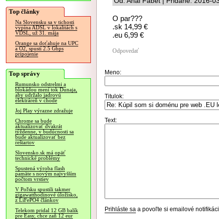
Od: Anal Fabet | Pridané: 2016-0
Top články
O par???
Na Slovensku sa v tichosti
.sk 14,99 €
vypína ADSL v lokalitách s
VDSL, už 31. mája
.eu 6,99 €
Orange sa doťahuje na UPC
a O2, spustí 2.5 Gbps
Odpovedať
pripojenie
Meno:
Top správy
Rumunsko odstrelmi a
blokádou mení tok Dunaja,
aby udržalo jadrovú
Titulok:
elektráreň v chode
Joj Play výrazne zdražuje
Text:
Chrome sa bude
aktualizovať dvakrát
týždenne, v budúcnosti sa
bude aktualizovať bez
reštartov
Slovensko.sk má opäť
technické problémy
Spustená výroba flash
pamäte s novým najvyšším
počtom vrstiev
V Poľsku spustili takmer
gigawatthodinové úložisko,
z LiFePO4 článkov
Prihláste sa
a povoľte si emailové notifiká
Telekom pridal 12 GB balík
pre Easy, chce zaň 12 eur