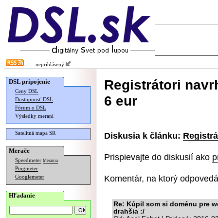
neprihlásený
Registrátori nav
DSL pripojenie
Ceny DSL
6 eur
Dostupnosť DSL
Fórum o DSL
Výsledky meraní
Satelitná mapa SR
Diskusia k článku:
Registrá
Merače
Prispievajte do diskusií ako
p
Speedmeter
Merania
Pingmeter
Komentár, na ktorý odpovedá
Googlemeter
Hľadanie
Re: Kúpil som si doménu pre we
drahšia :/