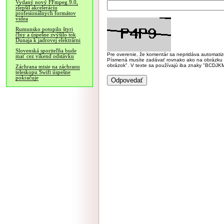
Vydaný nový FFmpeg 9.0,
zlepšil akceleráciu
profesionálnych formátov
videa
Rumunsko potopilo štyri
člny a úspešne zvýšilo tok
Dunaja k jadrovej elektrárni
Slovenská sporiteľňa bude
Pre overenie, že komentár sa nepridáva automatizov
mať cez víkend odstávku
Písmená musíte zadávať rovnako ako na obrázku veľk
obrázok". V texte sa používajú iba znaky "BC
Záchrana misie na záchranu
teleskopu Swift úspešne
pokračuje