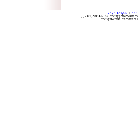
NÁVŠTEVNOSŤ
|
INZE
(C) 2004, 2005 DSL.sk | Všetky práva vyhradené
Všetky uvedené informácie sú b