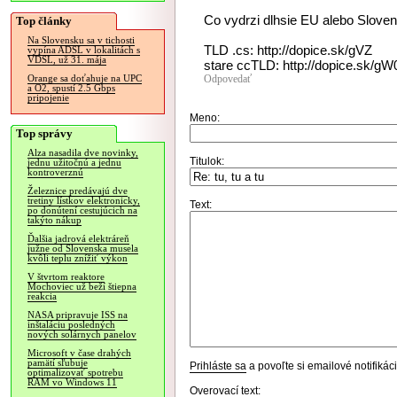
Co vydrzi dlhsie EU alebo Slove
Top články
Na Slovensku sa v tichosti
TLD .cs: http://dopice.sk/gVZ
vypína ADSL v lokalitách s
VDSL, už 31. mája
stare ccTLD: http://dopice.sk/gW
Odpovedať
Orange sa doťahuje na UPC
a O2, spustí 2.5 Gbps
pripojenie
Meno:
Top správy
Alza nasadila dve novinky,
Titulok:
jednu užitočnú a jednu
kontroverznú
Železnice predávajú dve
tretiny lístkov elektronicky,
Text:
po donútení cestujúcich na
takýto nákup
Ďalšia jadrová elektráreň
južne od Slovenska musela
kvôli teplu znížiť výkon
V štvrtom reaktore
Mochoviec už beží štiepna
reakcia
NASA pripravuje ISS na
inštaláciu posledných
nových solárnych panelov
Microsoft v čase drahých
pamätí sľubuje
Prihláste sa
a povoľte si emailové notifiká
optimalizovať spotrebu
RAM vo Windows 11
Overovací text: