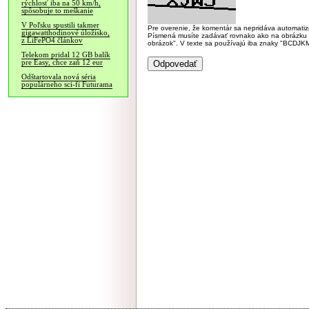
rýchlosť iba na 50 km/h,
spôsobuje to meškanie
V Poľsku spustili takmer
Pre overenie, že komentár sa nepridáva automatizov
gigawatthodinové úložisko,
Písmená musíte zadávať rovnako ako na obrázku veľk
z LiFePO4 článkov
obrázok". V texte sa používajú iba znaky "BC
Telekom pridal 12 GB balík
pre Easy, chce zaň 12 eur
Odštartovala nová séria
populárneho sci-fi Futurama