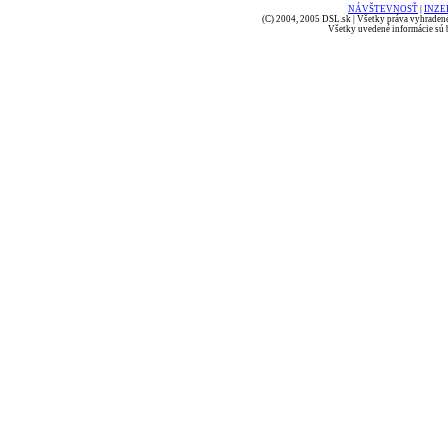
NÁVŠTEVNOSŤ
|
INZE
(C) 2004, 2005 DSL.sk | Všetky práva vyhradené
Všetky uvedené informácie sú b