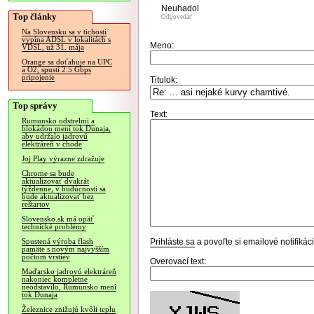
Neuhadol
Top články
Odpovedať
Na Slovensku sa v tichosti
vypína ADSL v lokalitách s
Meno:
VDSL, už 31. mája
Orange sa doťahuje na UPC
a O2, spustí 2.5 Gbps
pripojenie
Titulok:
Top správy
Text:
Rumunsko odstrelmi a
blokádou mení tok Dunaja,
aby udržalo jadrovú
elektráreň v chode
Joj Play výrazne zdražuje
Chrome sa bude
aktualizovať dvakrát
týždenne, v budúcnosti sa
bude aktualizovať bez
reštartov
Slovensko.sk má opäť
technické problémy
Prihláste sa
a povoľte si emailové notifiká
Spustená výroba flash
pamäte s novým najvyšším
počtom vrstiev
Overovací text:
Maďarsko jadrovú elektráreň
nakoniec kompletne
neodstavilo, Rumunsko mení
tok Dunaja
Železnice znižujú kvôli teplu