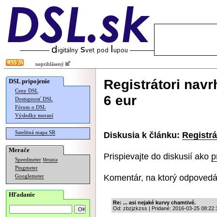
neprihlásený
Registrátori nav
DSL pripojenie
Ceny DSL
6 eur
Dostupnosť DSL
Fórum o DSL
Výsledky meraní
Satelitná mapa SR
Diskusia k článku:
Registrá
Merače
Prispievajte do diskusií ako
p
Speedmeter
Merania
Pingmeter
Komentár, na ktorý odpovedá
Googlemeter
Hľadanie
Re: ... asi nejaké kurvy chamtivé.
Od: zbzjzkzss | Pridané: 2016-03-25 08:22: