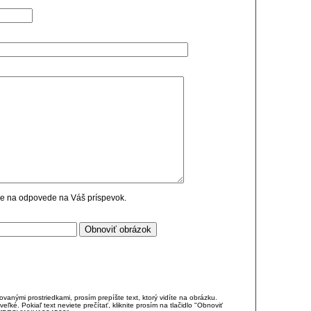
cie na odpovede na Váš príspevok.
anými prostriedkami, prosím prepíšte text, ktorý vidíte na obrázku.
é. Pokiaľ text neviete prečítať, kliknite prosím na tlačidlo "Obnoviť