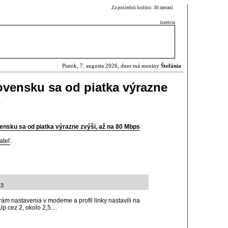
Za poslednú hodinu: 30 meraní
inzercia
Piatok, 7. augusta 2026, dnes má meniny
Štefánia
vensku sa od piatka výrazne
s
nsku sa od piatka výrazne zvýši, až na 80 Mbps
ateľ
.
23
ám nastavenia v modeme a profil linky nastavili na
p cez 2, okolo 2,5....