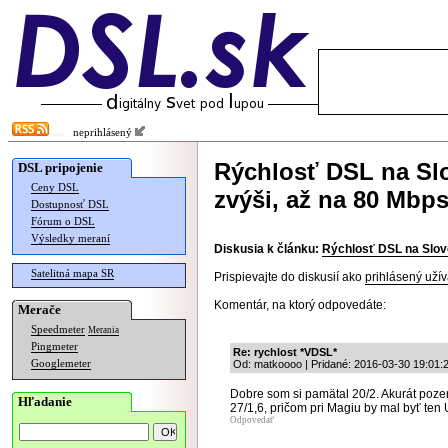
neprihlásený
Rýchlosť DSL na Slo
DSL pripojenie
Ceny DSL
zvýši, až na 80 Mbp
Dostupnosť DSL
Fórum o DSL
Výsledky meraní
Diskusia k článku:
Rýchlosť DSL na Slove
Satelitná mapa SR
Prispievajte do diskusií ako
prihlásený užív
Komentár, na ktorý odpovedáte:
Merače
Speedmeter
Merania
Pingmeter
Re: rychlost *VDSL*
Googlemeter
Od: matkoooo | Pridané: 2016-03-30 19:01:
Dobre som si pamätal 20/2. Akurát pozer
Hľadanie
27/1,6, pričom pri Magiu by mal byť ten U
Odpovedať