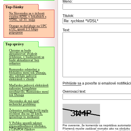
Meno:
Top články
Na Slovensku sa v tichosti
Titulok:
vypína ADSL v lokalitách s
VDSL, už 31. mája
Orange sa doťahuje na UPC
a O2, spustí 2.5 Gbps
Text:
pripojenie
Top správy
Chrome sa bude
aktualizovať dvakrát
týždenne, v budúcnosti sa
bude aktualizovať bez
reštartov
Rumunsko odstrelmi a
blokádou mení tok Dunaja,
aby udržalo jadrovú
elektráreň v chode
Prihláste sa
a povoľte si emailové notifiká
Maďarsko jadrovú elektráreň
nakoniec kompletne
Overovací text:
neodstavilo, Rumunsko mení
tok Dunaja
Slovensko.sk má opäť
technické problémy
Železnice znižujú kvôli teplu
rýchlosť iba na 50 km/h,
spôsobuje to meškanie
V Poľsku spustili takmer
Pre overenie, že komentár sa nepridáva automatizov
gigawatthodinové úložisko,
Písmená musíte zadávať rovnako ako na obrázku veľk
z LiFePO4 článkov