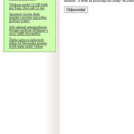
obrázok". V texte sa používajú iba znaky "BC
Telekom pridal 12 GB balík
pre Easy, chce zaň 12 eur
Spustená výroba flash
pamäte s novým najvyšším
počtom vrstiev
Súd zakázal samojazdiacim
Google taxíkom dobíjanie v
noci, rušili obyvateľov
Ďalšia jadrová elektráreň
južne od Slovenska musela
kvôli teplu znížiť výkon