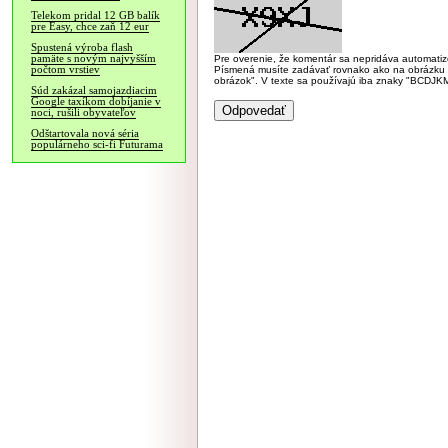
Telekom pridal 12 GB balík
pre Easy, chce zaň 12 eur
Spustená výroba flash
pamäte s novým najvyšším
Pre overenie, že komentár sa nepridáva automatizov
počtom vrstiev
Písmená musíte zadávať rovnako ako na obrázku veľk
obrázok". V texte sa používajú iba znaky "BC
Súd zakázal samojazdiacim
Google taxíkom dobíjanie v
noci, rušili obyvateľov
Odštartovala nová séria
populárneho sci-fi Futurama