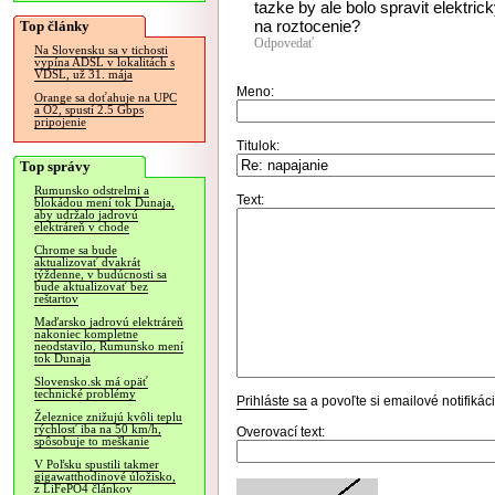
tazke by ale bolo spravit elektric
na roztocenie?
Top články
Odpovedať
Na Slovensku sa v tichosti
vypína ADSL v lokalitách s
VDSL, už 31. mája
Meno:
Orange sa doťahuje na UPC
a O2, spustí 2.5 Gbps
pripojenie
Titulok:
Top správy
Rumunsko odstrelmi a
Text:
blokádou mení tok Dunaja,
aby udržalo jadrovú
elektráreň v chode
Chrome sa bude
aktualizovať dvakrát
týždenne, v budúcnosti sa
bude aktualizovať bez
reštartov
Maďarsko jadrovú elektráreň
nakoniec kompletne
neodstavilo, Rumunsko mení
tok Dunaja
Slovensko.sk má opäť
technické problémy
Prihláste sa
a povoľte si emailové notifiká
Železnice znižujú kvôli teplu
rýchlosť iba na 50 km/h,
Overovací text:
spôsobuje to meškanie
V Poľsku spustili takmer
gigawatthodinové úložisko,
z LiFePO4 článkov