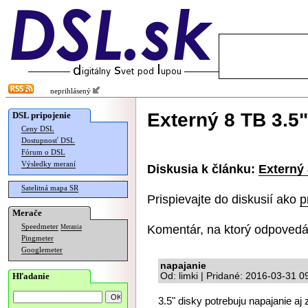
neprihlásený
Externý 8 TB 3.5
DSL pripojenie
Ceny DSL
Dostupnosť DSL
Fórum o DSL
Výsledky meraní
Diskusia k článku:
Externý
Satelitná mapa SR
Prispievajte do diskusií ako
p
Merače
Komentár, na ktorý odpovedá
Speedmeter
Merania
Pingmeter
Googlemeter
napajanie
Hľadanie
Od: limki | Pridané: 2016-03-31 0
3.5" disky potrebuju napajanie aj