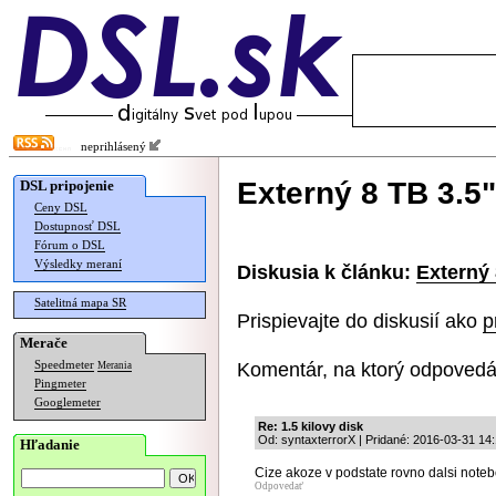
neprihlásený
Externý 8 TB 3.5
DSL pripojenie
Ceny DSL
Dostupnosť DSL
Fórum o DSL
Výsledky meraní
Diskusia k článku:
Externý
Satelitná mapa SR
Prispievajte do diskusií ako
p
Merače
Komentár, na ktorý odpovedá
Speedmeter
Merania
Pingmeter
Googlemeter
Re: 1.5 kilovy disk
Od: syntaxterrorX | Pridané: 2016-03-31 14
Hľadanie
Cize akoze v podstate rovno dalsi noteb
Odpovedať