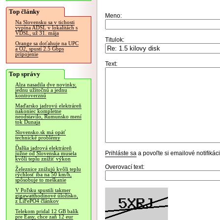
Top články
Meno:
Na Slovensku sa v tichosti
vypína ADSL v lokalitách s
VDSL, už 31. mája
Titulok:
Orange sa doťahuje na UPC
a O2, spustí 2.5 Gbps
pripojenie
Text:
Top správy
Alza nasadila dve novinky,
jednu užitočnú a jednu
kontroverznú
Maďarsko jadrovú elektráreň
nakoniec kompletne
neodstavilo, Rumunsko mení
tok Dunaja
Slovensko.sk má opäť
technické problémy
Ďalšia jadrová elektráreň
Prihláste sa
a povoľte si emailové notifiká
južne od Slovenska musela
kvôli teplu znížiť výkon
Overovací text:
Železnice znižujú kvôli teplu
rýchlosť iba na 50 km/h,
spôsobuje to meškanie
V Poľsku spustili takmer
gigawatthodinové úložisko,
z LiFePO4 článkov
Telekom pridal 12 GB balík
pre Easy, chce zaň 12 eur