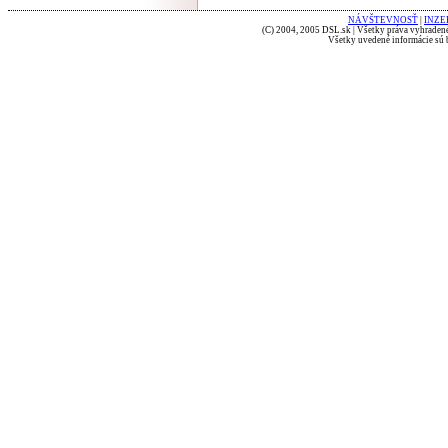
NÁVŠTEVNOSŤ
|
INZE
(C) 2004, 2005 DSL.sk | Všetky práva vyhradené
Všetky uvedené informácie sú b