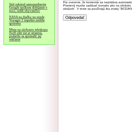
Pre overenie, že komentár sa nepridáva automatizov
Súd zakázal samojazdiacim
Písmená musíte zadávať rovnako ako na obrázku veľk
Google taxíkom dobíjanie v
obrázok". V texte sa používajú iba znaky "BC
noci, rušili obyvateľov
NASA na diaľku na sonde
Voyager 2 úspešne znížila
spotrebu
Misia na záchranu teleskopu
Swift ešte nie je stratená,
podarilo sa spomaliť jej
otáčanie