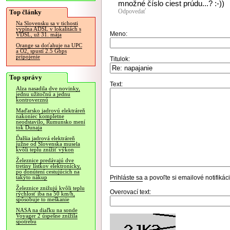
množné číslo ciest prúdu...? :-))
Odpovedať
Top články
Na Slovensku sa v tichosti
vypína ADSL v lokalitách s
Meno:
VDSL, už 31. mája
Orange sa doťahuje na UPC
a O2, spustí 2.5 Gbps
pripojenie
Titulok:
Top správy
Text:
Alza nasadila dve novinky,
jednu užitočnú a jednu
kontroverznú
Maďarsko jadrovú elektráreň
nakoniec kompletne
neodstavilo, Rumunsko mení
tok Dunaja
Ďalšia jadrová elektráreň
južne od Slovenska musela
kvôli teplu znížiť výkon
Železnice predávajú dve
tretiny lístkov elektronicky,
po donútení cestujúcich na
Prihláste sa
a povoľte si emailové notifiká
takýto nákup
Železnice znižujú kvôli teplu
Overovací text:
rýchlosť iba na 50 km/h,
spôsobuje to meškanie
NASA na diaľku na sonde
Voyager 2 úspešne znížila
spotrebu