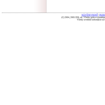
NÁVŠTEVNOSŤ
|
INZE
(C) 2004, 2005 DSL.sk | Všetky práva vyhradené
Všetky uvedené informácie sú b