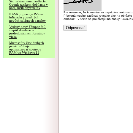
Súd zakázal samojazdiacim
Google taxíkom dobíjanie v
noci, rušili obyvateľov
Pre overenie, že komentár sa nepridáva automatizov
NASA pripravuje ISS na
Písmená musíte zadávať rovnako ako na obrázku veľk
inštaláciu posledných
obrázok". V texte sa používajú iba znaky "BC
nových solárnych panelov
Vydaný nový FFmpeg 9.0,
zlepšil akceleráciu
profesionálnych formátov
videa
Microsoft v čase drahých
pamätí sľubuje
optimalizovať spotrebu
RAM vo Windows 11