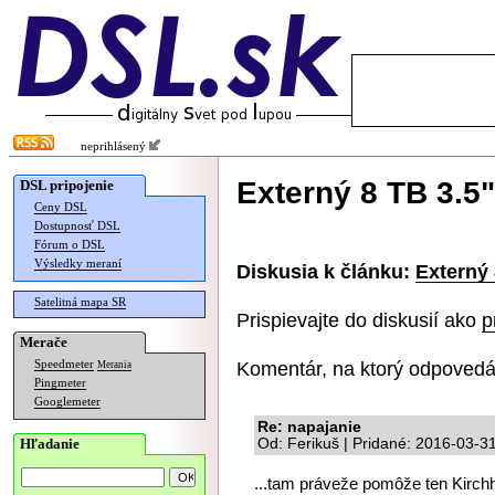
neprihlásený
Externý 8 TB 3.5
DSL pripojenie
Ceny DSL
Dostupnosť DSL
Fórum o DSL
Výsledky meraní
Diskusia k článku:
Externý
Satelitná mapa SR
Prispievajte do diskusií ako
p
Merače
Komentár, na ktorý odpovedá
Speedmeter
Merania
Pingmeter
Googlemeter
Re: napajanie
Hľadanie
Od: Ferikuš | Pridané: 2016-03-3
...tam práveže pomôže ten Kirchh