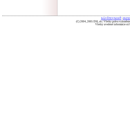
NÁVŠTEVNOSŤ
|
INZE
(C) 2004, 2005 DSL.sk | Všetky práva vyhradené
Všetky uvedené informácie sú b