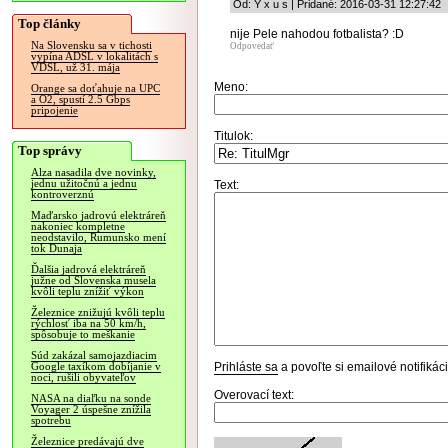
Od: Y x u s | Pridané: 2016-03-31 12:27:42
Top články
nije Pele nahodou fotbalista? :D
Na Slovensku sa v tichosti
Odpovedať
vypína ADSL v lokalitách s
VDSL, už 31. mája
Meno:
Orange sa doťahuje na UPC
a O2, spustí 2.5 Gbps
pripojenie
Titulok:
Top správy
Alza nasadila dve novinky,
jednu užitočnú a jednu
Text:
kontroverznú
Maďarsko jadrovú elektráreň
nakoniec kompletne
neodstavilo, Rumunsko mení
tok Dunaja
Ďalšia jadrová elektráreň
južne od Slovenska musela
kvôli teplu znížiť výkon
Železnice znižujú kvôli teplu
rýchlosť iba na 50 km/h,
spôsobuje to meškanie
Súd zakázal samojazdiacim
Prihláste sa
a povoľte si emailové notifiká
Google taxíkom dobíjanie v
noci, rušili obyvateľov
Overovací text:
NASA na diaľku na sonde
Voyager 2 úspešne znížila
spotrebu
Železnice predávajú dve