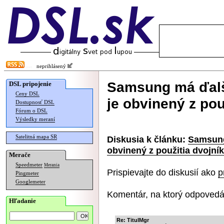
neprihlásený
Samsung má ďalš
DSL pripojenie
Ceny DSL
je obvinený z pou
Dostupnosť DSL
Fórum o DSL
Výsledky meraní
Satelitná mapa SR
Diskusia k článku:
Samsung
obvinený z použitia dvojní
Merače
Speedmeter
Merania
Prispievajte do diskusií ako
p
Pingmeter
Googlemeter
Komentár, na ktorý odpovedá
Hľadanie
Re: TitulMgr