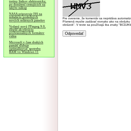
tretiny lístkov elektronicky,
po donútení cestujúcich na
takýto nákup
NASA pripravuje ISS na
inštaláciu posledných
Pre overenie, že komentár sa nepridáva automatizov
nových solárnych panelov
Písmená musíte zadávať rovnako ako na obrázku veľk
obrázok". V texte sa používajú iba znaky "BC
Vydaný nový FFmpeg 9.0,
zlepšil akceleráciu
profesionálnych formátov
videa
Microsoft v čase drahých
pamätí sľubuje
optimalizovať spotrebu
RAM vo Windows 11