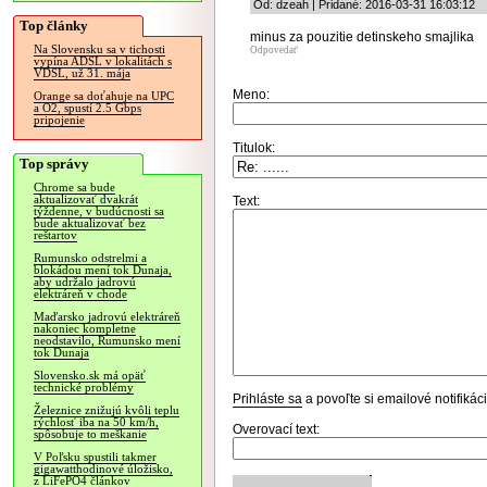
Od: dzeah | Pridané: 2016-03-31 16:03:12
Top články
minus za pouzitie detinskeho smajlika
Na Slovensku sa v tichosti
Odpovedať
vypína ADSL v lokalitách s
VDSL, už 31. mája
Meno:
Orange sa doťahuje na UPC
a O2, spustí 2.5 Gbps
pripojenie
Titulok:
Top správy
Chrome sa bude
aktualizovať dvakrát
Text:
týždenne, v budúcnosti sa
bude aktualizovať bez
reštartov
Rumunsko odstrelmi a
blokádou mení tok Dunaja,
aby udržalo jadrovú
elektráreň v chode
Maďarsko jadrovú elektráreň
nakoniec kompletne
neodstavilo, Rumunsko mení
tok Dunaja
Slovensko.sk má opäť
technické problémy
Prihláste sa
a povoľte si emailové notifiká
Železnice znižujú kvôli teplu
rýchlosť iba na 50 km/h,
Overovací text:
spôsobuje to meškanie
V Poľsku spustili takmer
gigawatthodinové úložisko,
z LiFePO4 článkov