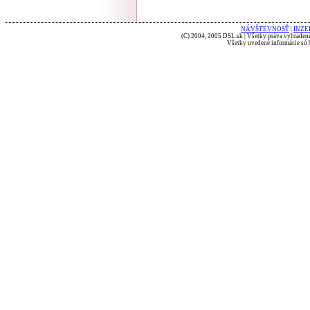
NÁVŠTEVNOSŤ
|
INZE
(C) 2004, 2005 DSL.sk | Všetky práva vyhradené
Všetky uvedené informácie sú b