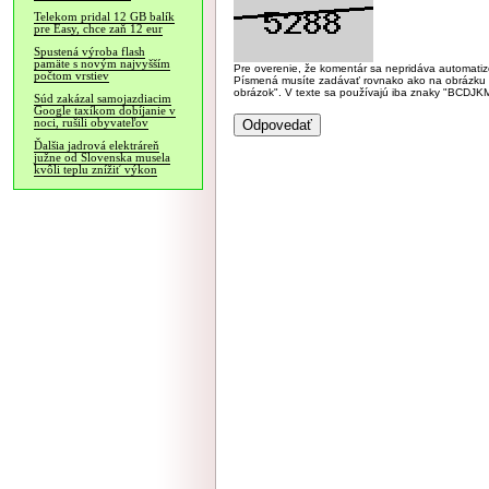
Telekom pridal 12 GB balík
pre Easy, chce zaň 12 eur
Spustená výroba flash
pamäte s novým najvyšším
Pre overenie, že komentár sa nepridáva automatizov
počtom vrstiev
Písmená musíte zadávať rovnako ako na obrázku veľk
obrázok". V texte sa používajú iba znaky "BC
Súd zakázal samojazdiacim
Google taxíkom dobíjanie v
noci, rušili obyvateľov
Ďalšia jadrová elektráreň
južne od Slovenska musela
kvôli teplu znížiť výkon