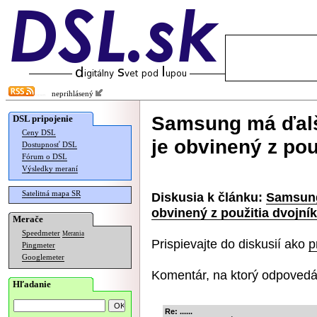
neprihlásený
Samsung má ďalš
DSL pripojenie
Ceny DSL
je obvinený z pou
Dostupnosť DSL
Fórum o DSL
Výsledky meraní
Satelitná mapa SR
Diskusia k článku:
Samsung
obvinený z použitia dvojní
Merače
Speedmeter
Merania
Prispievajte do diskusií ako
p
Pingmeter
Googlemeter
Komentár, na ktorý odpovedá
Hľadanie
Re: ......