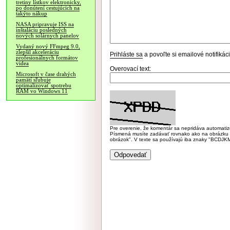
tretiny lístkov elektronicky,
po donútení cestujúcich na
takýto nákup
NASA pripravuje ISS na
inštaláciu posledných
nových solárnych panelov
Vydaný nový FFmpeg 9.0,
zlepšil akceleráciu
Prihláste sa
a povoľte si emailové notifiká
profesionálnych formátov
videa
Overovací text:
Microsoft v čase drahých
pamätí sľubuje
optimalizovať spotrebu
RAM vo Windows 11
Pre overenie, že komentár sa nepridáva automatizov
Písmená musíte zadávať rovnako ako na obrázku veľk
obrázok". V texte sa používajú iba znaky "BC