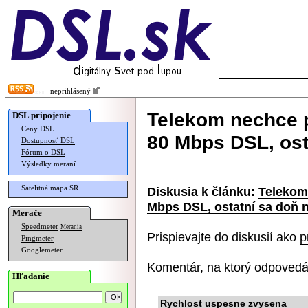
neprihlásený
Telekom nechce 
DSL pripojenie
Ceny DSL
80 Mbps DSL, ost
Dostupnosť DSL
Fórum o DSL
Výsledky meraní
Satelitná mapa SR
Diskusia k článku:
Telekom
Mbps DSL, ostatní sa doň 
Merače
Speedmeter
Merania
Prispievajte do diskusií ako
p
Pingmeter
Googlemeter
Komentár, na ktorý odpovedá
Hľadanie
Rychlost uspesne zvysena