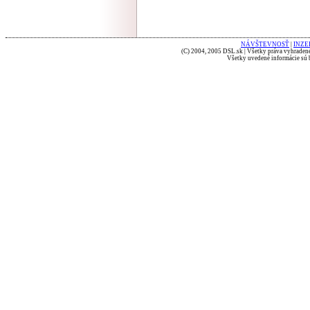
NÁVŠTEVNOSŤ
|
INZE
(C) 2004, 2005 DSL.sk | Všetky práva vyhradené
Všetky uvedené informácie sú b