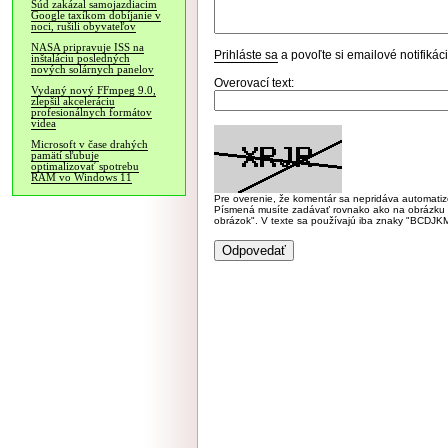
Súd zakázal samojazdiacim
Google taxíkom dobíjanie v
noci, rušili obyvateľov
NASA pripravuje ISS na
Prihláste sa
a povoľte si emailové notifiká
inštaláciu posledných
nových solárnych panelov
Overovací text:
Vydaný nový FFmpeg 9.0,
zlepšil akceleráciu
profesionálnych formátov
videa
Microsoft v čase drahých
pamätí sľubuje
optimalizovať spotrebu
RAM vo Windows 11
Pre overenie, že komentár sa nepridáva automatizov
Písmená musíte zadávať rovnako ako na obrázku veľk
obrázok". V texte sa používajú iba znaky "BC