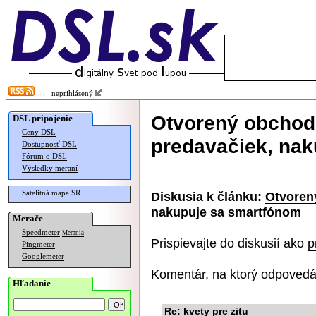
neprihlásený
Otvorený obchod 
DSL pripojenie
Ceny DSL
predavačiek, na
Dostupnosť DSL
Fórum o DSL
Výsledky meraní
Satelitná mapa SR
Diskusia k článku:
Otvoren
nakupuje sa smartfónom
Merače
Speedmeter
Merania
Prispievajte do diskusií ako
p
Pingmeter
Googlemeter
Komentár, na ktorý odpovedá
Hľadanie
Re: kvety pre zitu