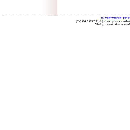
NÁVŠTEVNOSŤ
|
INZE
(C) 2004, 2005 DSL.sk | Všetky práva vyhradené
Všetky uvedené informácie sú b