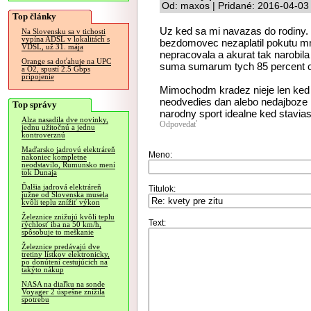
Od: maxos | Pridané: 2016-04-03
Top články
Uz ked sa mi navazas do rodiny. B
Na Slovensku sa v tichosti
vypína ADSL v lokalitách s
bezdomovec nezaplatil pokutu mn
VDSL, už 31. mája
nepracovala a akurat tak narobila
Orange sa doťahuje na UPC
suma sumarum tych 85 percent c
a O2, spustí 2.5 Gbps
pripojenie
Mimochodm kradez nieje len ked 
neodvedies dan alebo nedajboze i
Top správy
narodny sport idealne ked stavia
Alza nasadila dve novinky,
Odpovedať
jednu užitočnú a jednu
kontroverznú
Maďarsko jadrovú elektráreň
Meno:
nakoniec kompletne
neodstavilo, Rumunsko mení
tok Dunaja
Ďalšia jadrová elektráreň
Titulok:
južne od Slovenska musela
kvôli teplu znížiť výkon
Železnice znižujú kvôli teplu
Text:
rýchlosť iba na 50 km/h,
spôsobuje to meškanie
Železnice predávajú dve
tretiny lístkov elektronicky,
po donútení cestujúcich na
takýto nákup
NASA na diaľku na sonde
Voyager 2 úspešne znížila
spotrebu