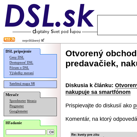
neprihlásený
Otvorený obchod 
DSL pripojenie
Ceny DSL
predavačiek, na
Dostupnosť DSL
Fórum o DSL
Výsledky meraní
Satelitná mapa SR
Diskusia k článku:
Otvoren
nakupuje sa smartfónom
Merače
Speedmeter
Merania
Prispievajte do diskusií ako
p
Pingmeter
Googlemeter
Komentár, na ktorý odpovedá
Hľadanie
Re: kvety pre zitu