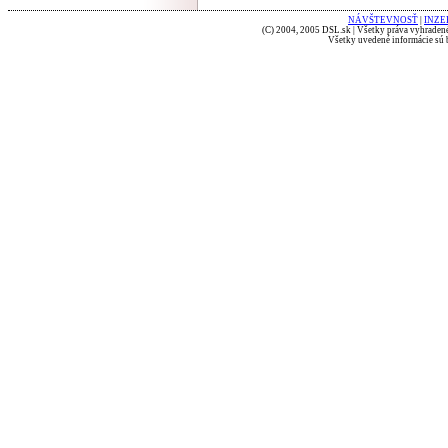
NÁVŠTEVNOSŤ
|
INZE
(C) 2004, 2005 DSL.sk | Všetky práva vyhradené
Všetky uvedené informácie sú b