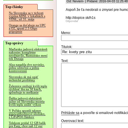
Od: Neviem- | Pridané: 2016-04-03 11:25:48
Top články
Aspoň že ťa neobrali o zmysel pre humo
Na Slovensku sa v tichosti
vypína ADSL v lokalitách s
http://dopice.sk/h1s
VDSL, už 31. mája
Odpovedať
Orange sa doťahuje na UPC
a O2, spustí 2.5 Gbps
pripojenie
Meno:
Top správy
Titulok:
Maďarsko jadrovú elektráreň
nakoniec kompletne
neodstavilo, Rumunsko mení
tok Dunaja
Text:
Alza nasadila dve novinky,
jednu užitočnú a jednu
kontroverznú
Slovensko.sk má opäť
technické problémy
Železnice znižujú kvôli teplu
rýchlosť iba na 50 km/h,
spôsobuje to meškanie
Ďalšia jadrová elektráreň
južne od Slovenska musela
kvôli teplu znížiť výkon
V Poľsku spustili takmer
Prihláste sa
a povoľte si emailové notifiká
gigawatthodinové úložisko,
z LiFePO4 článkov
Overovací text:
Telekom pridal 12 GB balík
pre Easy, chce zaň 12 eur