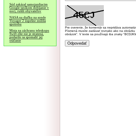
Súd zakázal samojazdiacim
Google taxíkom dobíjanie v
noci, rušili obyvateľov
NASA na diaľku na sonde
Voyager 2 úspešne znížila
spotrebu
Pre overenie, že komentár sa nepridáva automatizov
Misia na záchranu teleskopu
Písmená musíte zadávať rovnako ako na obrázku veľk
Swift ešte nie je stratená,
obrázok". V texte sa používajú iba znaky "BC
podarilo sa spomaliť jej
otáčanie