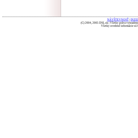
NÁVŠTEVNOSŤ
|
INZE
(C) 2004, 2005 DSL.sk | Všetky práva vyhradené
Všetky uvedené informácie sú b