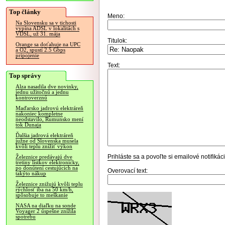
Top články
Meno:
Na Slovensku sa v tichosti
vypína ADSL v lokalitách s
VDSL, už 31. mája
Titulok:
Orange sa doťahuje na UPC
a O2, spustí 2.5 Gbps
pripojenie
Text:
Top správy
Alza nasadila dve novinky,
jednu užitočnú a jednu
kontroverznú
Maďarsko jadrovú elektráreň
nakoniec kompletne
neodstavilo, Rumunsko mení
tok Dunaja
Ďalšia jadrová elektráreň
južne od Slovenska musela
kvôli teplu znížiť výkon
Prihláste sa
a povoľte si emailové notifiká
Železnice predávajú dve
tretiny lístkov elektronicky,
po donútení cestujúcich na
Overovací text:
takýto nákup
Železnice znižujú kvôli teplu
rýchlosť iba na 50 km/h,
spôsobuje to meškanie
NASA na diaľku na sonde
Voyager 2 úspešne znížila
spotrebu