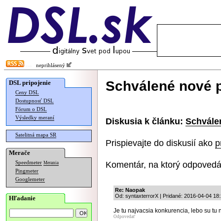
neprihlásený
Schválené nové p
DSL pripojenie
Ceny DSL
Dostupnosť DSL
Fórum o DSL
Výsledky meraní
Diskusia k článku:
Schvále
Satelitná mapa SR
Prispievajte do diskusií ako
p
Merače
Komentár, na ktorý odpovedá
Speedmeter
Merania
Pingmeter
Googlemeter
Re: Naopak
Od: syntaxterrorX | Pridané: 2016-04-04 18
Hľadanie
Je tu najvacsia konkurencia, lebo su tu n
Odpovedať