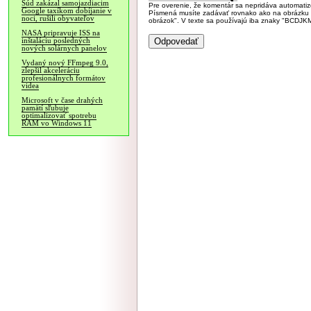
Súd zakázal samojazdiacim
Pre overenie, že komentár sa nepridáva automatizov
Google taxíkom dobíjanie v
Písmená musíte zadávať rovnako ako na obrázku veľk
noci, rušili obyvateľov
obrázok". V texte sa používajú iba znaky "BC
NASA pripravuje ISS na
inštaláciu posledných
nových solárnych panelov
Vydaný nový FFmpeg 9.0,
zlepšil akceleráciu
profesionálnych formátov
videa
Microsoft v čase drahých
pamätí sľubuje
optimalizovať spotrebu
RAM vo Windows 11