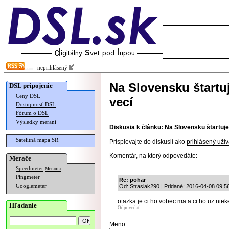
neprihlásený
Na Slovensku štartuj
DSL pripojenie
Ceny DSL
vecí
Dostupnosť DSL
Fórum o DSL
Výsledky meraní
Diskusia k článku:
Na Slovensku štartuje 
Satelitná mapa SR
Prispievajte do diskusií ako
prihlásený užív
Komentár, na ktorý odpovedáte:
Merače
Speedmeter
Merania
Pingmeter
Re: pohar
Googlemeter
Od: Strasiak290 | Pridané: 2016-04-08 09:5
otazka je ci ho vobec ma a ci ho uz nieke
Hľadanie
Odpovedať
Meno: