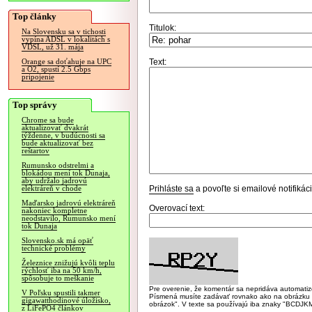
Top články
Titulok:
Na Slovensku sa v tichosti
vypína ADSL v lokalitách s
VDSL, už 31. mája
Text:
Orange sa doťahuje na UPC
a O2, spustí 2.5 Gbps
pripojenie
Top správy
Chrome sa bude
aktualizovať dvakrát
týždenne, v budúcnosti sa
bude aktualizovať bez
reštartov
Rumunsko odstrelmi a
blokádou mení tok Dunaja,
aby udržalo jadrovú
Prihláste sa
a povoľte si emailové notifiká
elektráreň v chode
Maďarsko jadrovú elektráreň
Overovací text:
nakoniec kompletne
neodstavilo, Rumunsko mení
tok Dunaja
Slovensko.sk má opäť
technické problémy
Železnice znižujú kvôli teplu
rýchlosť iba na 50 km/h,
spôsobuje to meškanie
Pre overenie, že komentár sa nepridáva automatizov
V Poľsku spustili takmer
Písmená musíte zadávať rovnako ako na obrázku veľk
gigawatthodinové úložisko,
obrázok". V texte sa používajú iba znaky "BC
z LiFePO4 článkov