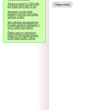
Telekom pridal 12 GB balík
pre Easy, chce zaň 12 eur
Spustená výroba flash
pamäte s novým najvyšším
počtom vrstiev
Súd zakázal samojazdiacim
Google taxíkom dobíjanie v
noci, rušili obyvateľov
Ďalšia jadrová elektráreň
južne od Slovenska musela
kvôli teplu znížiť výkon