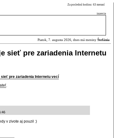
Za poslednú hodinu: 63 meraní
inzercia
Piatok, 7. augusta 2026, dnes má meniny
Štefánia
e sieť pre zariadenia Internetu
sieť pre zariadenia Internetu vecí
ateľ
.
6:46
dy v zivote aj pouzil :)