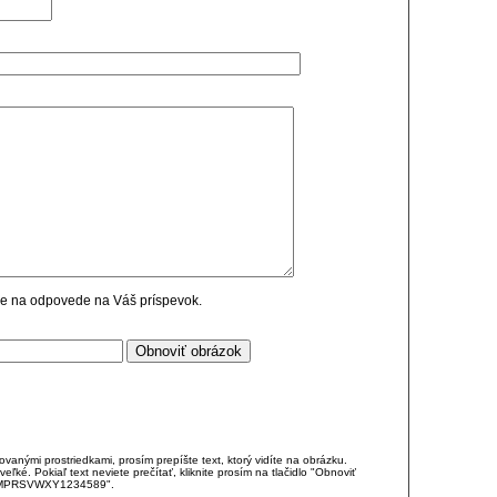
cie na odpovede na Váš príspevok.
anými prostriedkami, prosím prepíšte text, ktorý vidíte na obrázku.
é. Pokiaľ text neviete prečítať, kliknite prosím na tlačidlo "Obnoviť
DJKMPRSVWXY1234589".