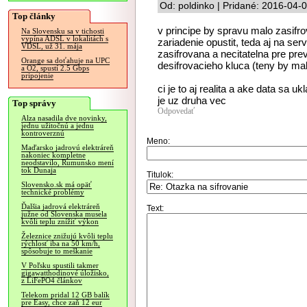
Od: poldinko | Pridané: 2016-04-
Top články
v principe by spravu malo zasifro
Na Slovensku sa v tichosti
vypína ADSL v lokalitách s
zariadenie opustit, teda aj na se
VDSL, už 31. mája
zasifrovana a necitatelna pre pre
Orange sa doťahuje na UPC
desifrovacieho kluca (teny by mal
a O2, spustí 2.5 Gbps
pripojenie
ci je to aj realita a ake data sa uk
je uz druha vec
Top správy
Odpovedať
Alza nasadila dve novinky,
jednu užitočnú a jednu
kontroverznú
Meno:
Maďarsko jadrovú elektráreň
nakoniec kompletne
neodstavilo, Rumunsko mení
tok Dunaja
Titulok:
Slovensko.sk má opäť
technické problémy
Ďalšia jadrová elektráreň
Text:
južne od Slovenska musela
kvôli teplu znížiť výkon
Železnice znižujú kvôli teplu
rýchlosť iba na 50 km/h,
spôsobuje to meškanie
V Poľsku spustili takmer
gigawatthodinové úložisko,
z LiFePO4 článkov
Telekom pridal 12 GB balík
pre Easy, chce zaň 12 eur