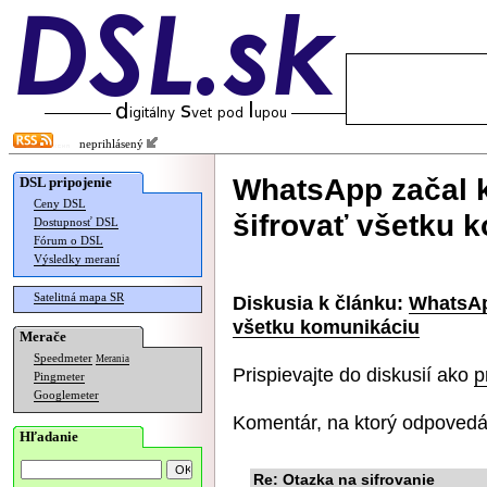
neprihlásený
WhatsApp začal 
DSL pripojenie
Ceny DSL
šifrovať všetku 
Dostupnosť DSL
Fórum o DSL
Výsledky meraní
Satelitná mapa SR
Diskusia k článku:
WhatsAp
všetku komunikáciu
Merače
Speedmeter
Merania
Prispievajte do diskusií ako
p
Pingmeter
Googlemeter
Komentár, na ktorý odpovedá
Hľadanie
Re: Otazka na sifrovanie