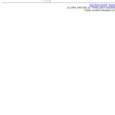
NÁVŠTEVNOSŤ
|
INZE
(C) 2004, 2005 DSL.sk | Všetky práva vyhradené
Všetky uvedené informácie sú b