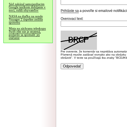
Súd zakázal samojazdiacim
Google taxíkom dobíjanie v
noci, rušili obyvateľov
Prihláste sa
a povoľte si emailové notifiká
NASA na diaľku na sonde
Overovací text:
Voyager 2 úspešne znížila
spotrebu
Misia na záchranu teleskopu
Swift ešte nie je stratená,
podarilo sa spomaliť jej
otáčanie
Pre overenie, že komentár sa nepridáva automatizov
Písmená musíte zadávať rovnako ako na obrázku veľk
obrázok". V texte sa používajú iba znaky "BC