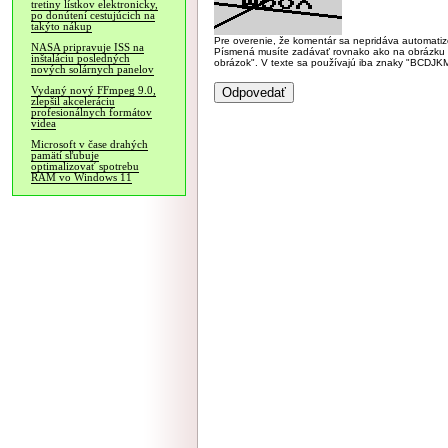
tretiny lístkov elektronicky,
po donútení cestujúcich na
takýto nákup
Pre overenie, že komentár sa nepridáva automatizov
NASA pripravuje ISS na
Písmená musíte zadávať rovnako ako na obrázku veľk
inštaláciu posledných
obrázok". V texte sa používajú iba znaky "BC
nových solárnych panelov
Vydaný nový FFmpeg 9.0,
zlepšil akceleráciu
profesionálnych formátov
videa
Microsoft v čase drahých
pamätí sľubuje
optimalizovať spotrebu
RAM vo Windows 11