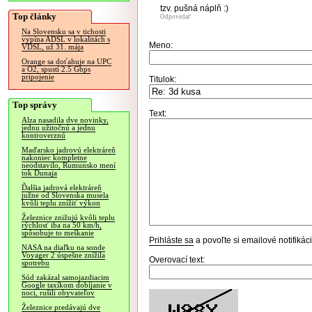
tzv. pušná náplň :)
Top články
Odpovedať
Na Slovensku sa v tichosti
vypína ADSL v lokalitách s
Meno:
VDSL, už 31. mája
Orange sa doťahuje na UPC
a O2, spustí 2.5 Gbps
pripojenie
Titulok:
Top správy
Text:
Alza nasadila dve novinky,
jednu užitočnú a jednu
kontroverznú
Maďarsko jadrovú elektráreň
nakoniec kompletne
neodstavilo, Rumunsko mení
tok Dunaja
Ďalšia jadrová elektráreň
južne od Slovenska musela
kvôli teplu znížiť výkon
Železnice znižujú kvôli teplu
rýchlosť iba na 50 km/h,
spôsobuje to meškanie
Prihláste sa
a povoľte si emailové notifiká
NASA na diaľku na sonde
Voyager 2 úspešne znížila
Overovací text:
spotrebu
Súd zakázal samojazdiacim
Google taxíkom dobíjanie v
noci, rušili obyvateľov
Železnice predávajú dve