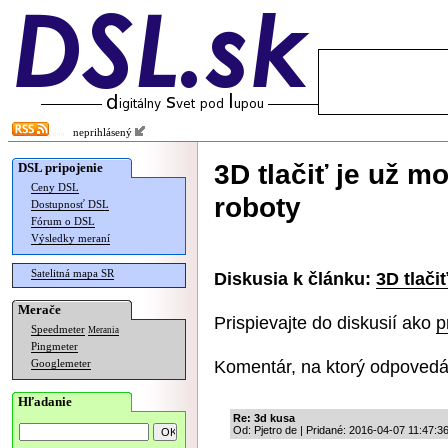
neprihlásený
3D tlačiť je už m
DSL pripojenie
Ceny DSL
roboty
Dostupnosť DSL
Fórum o DSL
Výsledky meraní
Satelitná mapa SR
Diskusia k článku:
3D tlači
Merače
Prispievajte do diskusií ako
p
Speedmeter
Merania
Pingmeter
Komentár, na ktorý odpovedá
Googlemeter
Hľadanie
Re: 3d kusa
Od: Pjetro de | Pridané: 2016-04-07 11:47:3