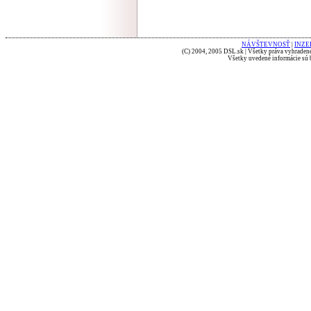
NÁVŠTEVNOSŤ
|
INZE
(C) 2004, 2005 DSL.sk | Všetky práva vyhradené
Všetky uvedené informácie sú b