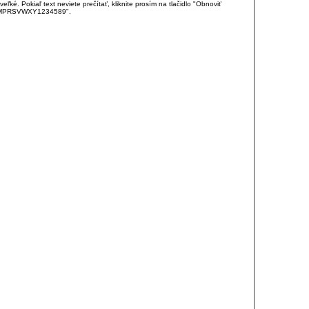
é. Pokiaľ text neviete prečítať, kliknite prosím na tlačidlo "Obnoviť
DJKMPRSVWXY1234589".