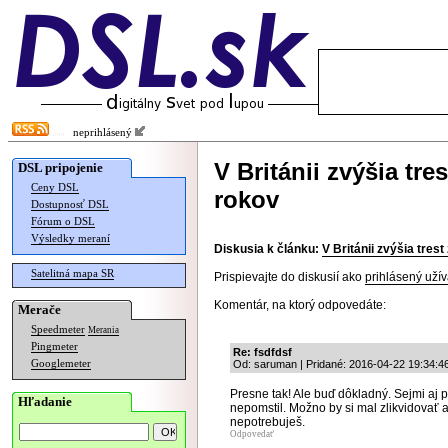
neprihlásený
V Británii zvýšia tre
DSL pripojenie
Ceny DSL
rokov
Dostupnosť DSL
Fórum o DSL
Výsledky meraní
Diskusia k článku:
V Británii zvýšia trest
Satelitná mapa SR
Prispievajte do diskusií ako
prihlásený užív
Komentár, na ktorý odpovedáte:
Merače
Speedmeter
Merania
Pingmeter
Re: fsdfdsf
Googlemeter
Od: saruman | Pridané: 2016-04-22 19:34:4
Presne tak! Ale buď dôkladný. Sejmi aj 
Hľadanie
nepomstil. Možno by si mal zlikvidovať 
nepotrebuješ.
Odpovedať