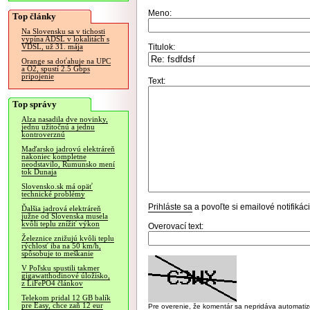
Meno:
Top články
Na Slovensku sa v tichosti
vypína ADSL v lokalitách s
Titulok:
VDSL, už 31. mája
Orange sa doťahuje na UPC
a O2, spustí 2.5 Gbps
pripojenie
Text:
Top správy
Alza nasadila dve novinky,
jednu užitočnú a jednu
kontroverznú
Maďarsko jadrovú elektráreň
nakoniec kompletne
neodstavilo, Rumunsko mení
tok Dunaja
Slovensko.sk má opäť
technické problémy
Prihláste sa
a povoľte si emailové notifiká
Ďalšia jadrová elektráreň
južne od Slovenska musela
kvôli teplu znížiť výkon
Overovací text:
Železnice znižujú kvôli teplu
rýchlosť iba na 50 km/h,
spôsobuje to meškanie
V Poľsku spustili takmer
gigawatthodinové úložisko,
z LiFePO4 článkov
Telekom pridal 12 GB balík
pre Easy, chce zaň 12 eur
Pre overenie, že komentár sa nepridáva automatizov