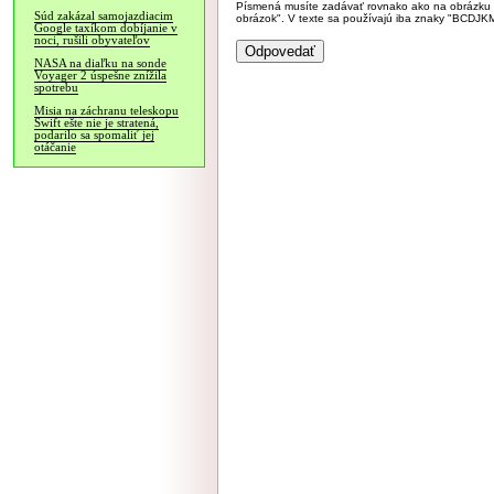
Písmená musíte zadávať rovnako ako na obrázku veľk
Súd zakázal samojazdiacim
obrázok". V texte sa používajú iba znaky "BC
Google taxíkom dobíjanie v
noci, rušili obyvateľov
NASA na diaľku na sonde
Voyager 2 úspešne znížila
spotrebu
Misia na záchranu teleskopu
Swift ešte nie je stratená,
podarilo sa spomaliť jej
otáčanie