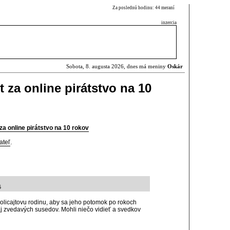
Za poslednú hodinu: 44 meraní
inzercia
Sobota, 8. augusta 2026, dnes má meniny
Oskár
st za online pirátstvo na 10
 za online pirátstvo na 10 rokov
ateľ
.
6
policajtovu rodinu, aby sa jeho potomok po rokoch
aj zvedavých susedov. Mohli niečo vidieť a svedkov