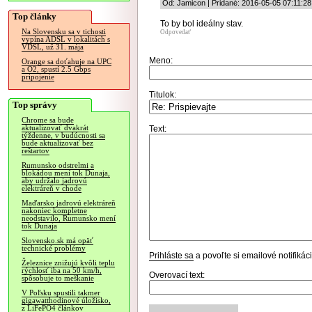
Od: Jamicon | Pridané: 2016-05-05 07:11:28
Top články
To by bol ideálny stav.
Na Slovensku sa v tichosti
Odpovedať
vypína ADSL v lokalitách s
VDSL, už 31. mája
Meno:
Orange sa doťahuje na UPC
a O2, spustí 2.5 Gbps
pripojenie
Titulok:
Top správy
Chrome sa bude
aktualizovať dvakrát
Text:
týždenne, v budúcnosti sa
bude aktualizovať bez
reštartov
Rumunsko odstrelmi a
blokádou mení tok Dunaja,
aby udržalo jadrovú
elektráreň v chode
Maďarsko jadrovú elektráreň
nakoniec kompletne
neodstavilo, Rumunsko mení
tok Dunaja
Slovensko.sk má opäť
technické problémy
Prihláste sa
a povoľte si emailové notifiká
Železnice znižujú kvôli teplu
rýchlosť iba na 50 km/h,
Overovací text:
spôsobuje to meškanie
V Poľsku spustili takmer
gigawatthodinové úložisko,
z LiFePO4 článkov