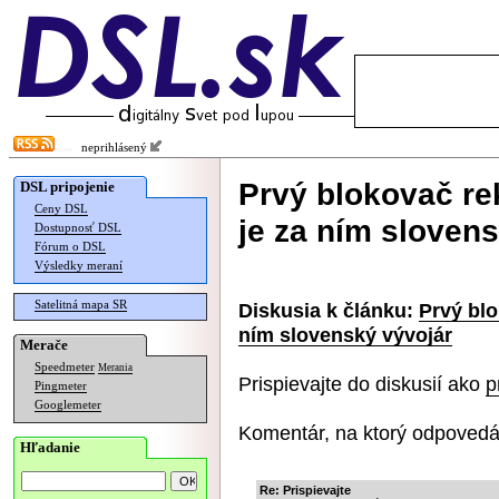
neprihlásený
Prvý blokovač re
DSL pripojenie
Ceny DSL
je za ním sloven
Dostupnosť DSL
Fórum o DSL
Výsledky meraní
Satelitná mapa SR
Diskusia k článku:
Prvý blo
ním slovenský vývojár
Merače
Speedmeter
Merania
Prispievajte do diskusií ako
p
Pingmeter
Googlemeter
Komentár, na ktorý odpovedá
Hľadanie
Re: Prispievajte