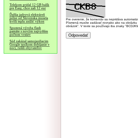
Telekom pridal 12 GB balík
pre Easy, chce zaň 12 eur
Ďalšia jadrová elektráreň
južne od Slovenska musela
Pre overenie, že komentár sa nepridáva automatizov
kvôli teplu znížiť výkon
Písmená musíte zadávať rovnako ako na obrázku veľk
obrázok". V texte sa používajú iba znaky "BC
Spustená výroba flash
pamäte s novým najvyšším
počtom vrstiev
Súd zakázal samojazdiacim
Google taxíkom dobíjanie v
noci, rušili obyvateľov