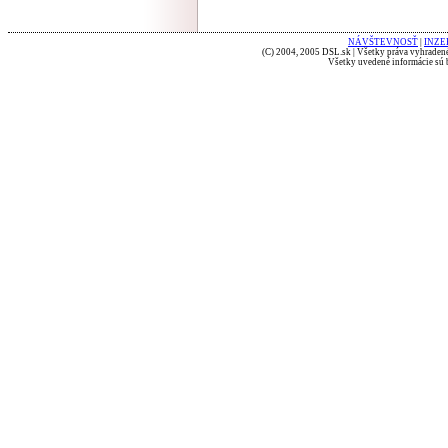
NÁVŠTEVNOSŤ
|
INZE
(C) 2004, 2005 DSL.sk | Všetky práva vyhradené
Všetky uvedené informácie sú b