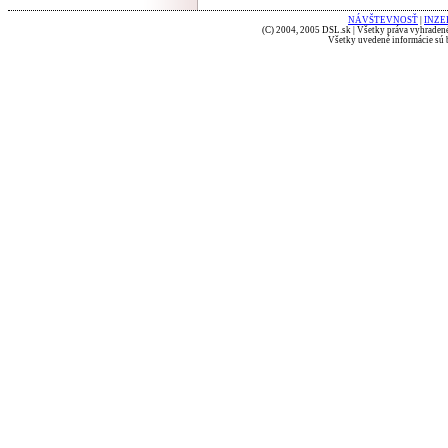
NÁVŠTEVNOSŤ
|
INZE
(C) 2004, 2005 DSL.sk | Všetky práva vyhradené
Všetky uvedené informácie sú b