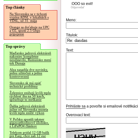
:OOO so evil!
Top články
Odpovedať
Na Slovensku sa v tichosti
vypína ADSL v lokalitách s
Meno:
VDSL, už 31. mája
Orange sa doťahuje na UPC
a O2, spustí 2.5 Gbps
pripojenie
Titulok:
Top správy
Text:
Maďarsko jadrovú elektráreň
nakoniec kompletne
neodstavilo, Rumunsko mení
tok Dunaja
Alza nasadila dve novinky,
jednu užitočnú a jednu
kontroverznú
Slovensko.sk má opäť
technické problémy
Železnice znižujú kvôli teplu
rýchlosť iba na 50 km/h,
spôsobuje to meškanie
Prihláste sa
a povoľte si emailové notifiká
Ďalšia jadrová elektráreň
južne od Slovenska musela
kvôli teplu znížiť výkon
Overovací text:
V Poľsku spustili takmer
gigawatthodinové úložisko,
z LiFePO4 článkov
Telekom pridal 12 GB balík
pre Easy, chce zaň 12 eur