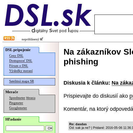
neprihlásený
Na zákazníkov Sl
DSL pripojenie
Ceny DSL
phishing
Dostupnosť DSL
Fórum o DSL
Výsledky meraní
Satelitná mapa SR
Diskusia k článku:
Na záka
Merače
Prispievajte do diskusií ako
p
Speedmeter
Merania
Pingmeter
Komentár, na ktorý odpovedá
Googlemeter
Hľadanie
Re: dasdas
Od: sak ja ne? | Pridané: 2016-05-06 11:36: