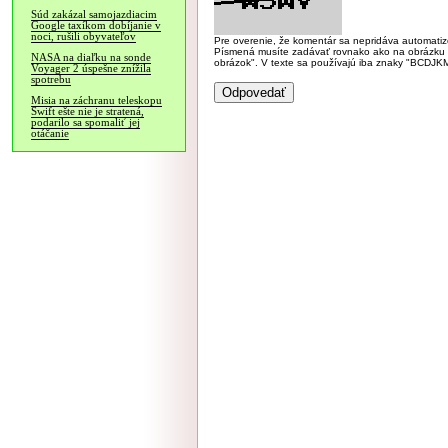
Súd zakázal samojazdiacim
Google taxíkom dobíjanie v
noci, rušili obyvateľov
Pre overenie, že komentár sa nepridáva automatizov
Písmená musíte zadávať rovnako ako na obrázku veľk
NASA na diaľku na sonde
obrázok". V texte sa používajú iba znaky "BC
Voyager 2 úspešne znížila
spotrebu
Misia na záchranu teleskopu
Swift ešte nie je stratená,
podarilo sa spomaliť jej
otáčanie