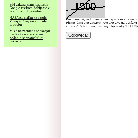
Súd zakázal samojazdiacim
Google taxíkom dobíjanie v
noci, rušili obyvateľov
NASA na diaľku na sonde
Pre overenie, že komentár sa nepridáva automatizov
Voyager 2 úspešne znížila
Písmená musíte zadávať rovnako ako na obrázku veľk
spotrebu
obrázok". V texte sa používajú iba znaky "BC
Misia na záchranu teleskopu
Swift ešte nie je stratená,
podarilo sa spomaliť jej
otáčanie