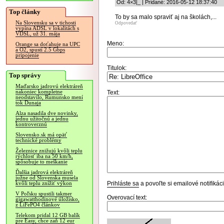
Od: 4×3|_ | Pridané: 2016-05-12 18:37:40
Top články
To by sa malo spraviť aj na školách,...
Na Slovensku sa v tichosti
Odpovedať
vypína ADSL v lokalitách s
VDSL, už 31. mája
Meno:
Orange sa doťahuje na UPC
a O2, spustí 2.5 Gbps
pripojenie
Titulok:
Top správy
Maďarsko jadrovú elektráreň
nakoniec kompletne
Text:
neodstavilo, Rumunsko mení
tok Dunaja
Alza nasadila dve novinky,
jednu užitočnú a jednu
kontroverznú
Slovensko.sk má opäť
technické problémy
Železnice znižujú kvôli teplu
rýchlosť iba na 50 km/h,
spôsobuje to meškanie
Ďalšia jadrová elektráreň
južne od Slovenska musela
Prihláste sa
a povoľte si emailové notifiká
kvôli teplu znížiť výkon
V Poľsku spustili takmer
Overovací text:
gigawatthodinové úložisko,
z LiFePO4 článkov
Telekom pridal 12 GB balík
pre Easy, chce zaň 12 eur