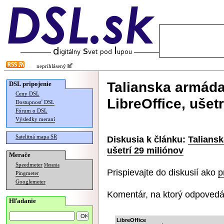
neprihlásený
Talianska armád
DSL pripojenie
Ceny DSL
LibreOffice, ušet
Dostupnosť DSL
Fórum o DSL
Výsledky meraní
Satelitná mapa SR
Diskusia k článku:
Taliansk
ušetrí 29 miliónov
Merače
Speedmeter
Merania
Prispievajte do diskusií ako
p
Pingmeter
Googlemeter
Komentár, na ktorý odpovedá
Hľadanie
LibreOffice