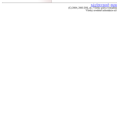
NÁVŠTEVNOSŤ
|
INZE
(C) 2004, 2005 DSL.sk | Všetky práva vyhradené
Všetky uvedené informácie sú b