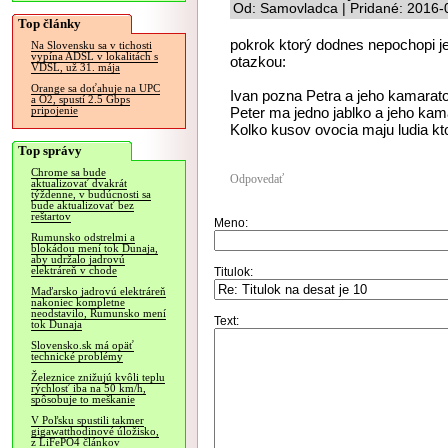
Od: Samovladca | Pridané: 2016-
Top články
pokrok ktorý dodnes nepochopi 
Na Slovensku sa v tichosti
vypína ADSL v lokalitách s
otazkou:
VDSL, už 31. mája
Orange sa doťahuje na UPC
Ivan pozna Petra a jeho kamarato
a O2, spustí 2.5 Gbps
Peter ma jedno jablko a jeho kam
pripojenie
Kolko kusov ovocia maju ludia kt
Top správy
Chrome sa bude
Odpovedať
aktualizovať dvakrát
týždenne, v budúcnosti sa
bude aktualizovať bez
reštartov
Meno:
Rumunsko odstrelmi a
blokádou mení tok Dunaja,
aby udržalo jadrovú
elektráreň v chode
Titulok:
Maďarsko jadrovú elektráreň
nakoniec kompletne
neodstavilo, Rumunsko mení
Text:
tok Dunaja
Slovensko.sk má opäť
technické problémy
Železnice znižujú kvôli teplu
rýchlosť iba na 50 km/h,
spôsobuje to meškanie
V Poľsku spustili takmer
gigawatthodinové úložisko,
z LiFePO4 článkov