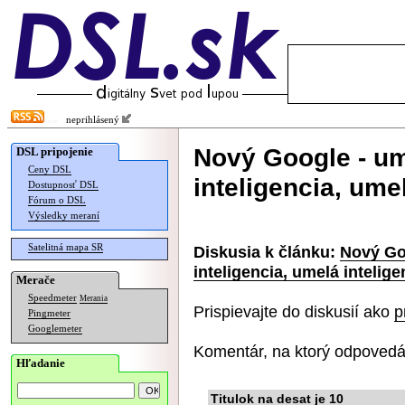
neprihlásený
Nový Google - um
DSL pripojenie
Ceny DSL
inteligencia, ume
Dostupnosť DSL
Fórum o DSL
Výsledky meraní
Satelitná mapa SR
Diskusia k článku:
Nový Goo
inteligencia, umelá intelige
Merače
Speedmeter
Merania
Prispievajte do diskusií ako
p
Pingmeter
Googlemeter
Komentár, na ktorý odpovedá
Hľadanie
Titulok na desat je 10