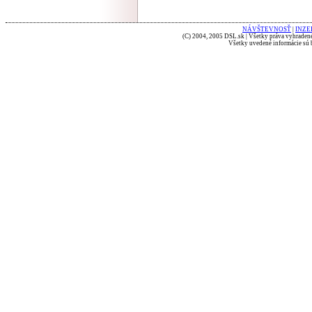
NÁVŠTEVNOSŤ
|
INZE
(C) 2004, 2005 DSL.sk | Všetky práva vyhradené
Všetky uvedené informácie sú b