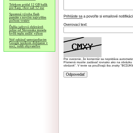
Telekom pridal 12 GB balík
pre Easy, chce zaň 12 eur
Spustená výroba flash
Prihláste sa
a povoľte si emailové notifiká
pamäte s novým najvyšším
počtom vrstiev
Overovací text:
Ďalšia jadrová elektráreň
južne od Slovenska musela
kvôli teplu znížiť výkon
Súd zakázal samojazdiacim
Google taxíkom dobíjanie v
noci, rušili obyvateľov
Pre overenie, že komentár sa nepridáva automatizov
Písmená musíte zadávať rovnako ako na obrázku veľk
obrázok". V texte sa používajú iba znaky "BC