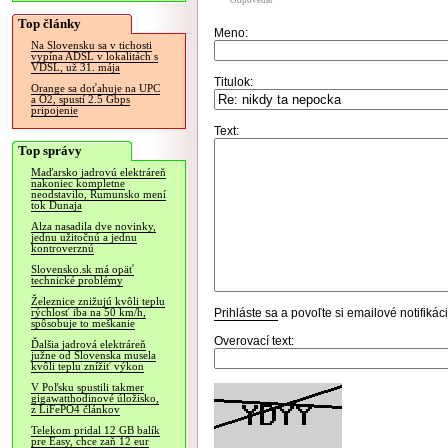
Odpovedať
Top články
Meno:
Na Slovensku sa v tichosti
vypína ADSL v lokalitách s
VDSL, už 31. mája
Titulok:
Orange sa doťahuje na UPC
a O2, spustí 2.5 Gbps
pripojenie
Text:
Top správy
Maďarsko jadrovú elektráreň
nakoniec kompletne
neodstavilo, Rumunsko mení
tok Dunaja
Alza nasadila dve novinky,
jednu užitočnú a jednu
kontroverznú
Slovensko.sk má opäť
technické problémy
Železnice znižujú kvôli teplu
Prihláste sa
a povoľte si emailové notifiká
rýchlosť iba na 50 km/h,
spôsobuje to meškanie
Overovací text:
Ďalšia jadrová elektráreň
južne od Slovenska musela
kvôli teplu znížiť výkon
V Poľsku spustili takmer
gigawatthodinové úložisko,
z LiFePO4 článkov
Telekom pridal 12 GB balík
pre Easy, chce zaň 12 eur