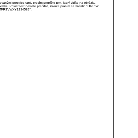
anými prostriedkami, prosím prepíšte text, ktorý vidíte na obrázku.
é. Pokiaľ text neviete prečítať, kliknite prosím na tlačidlo "Obnoviť
DJKMPRSVWXY1234589".