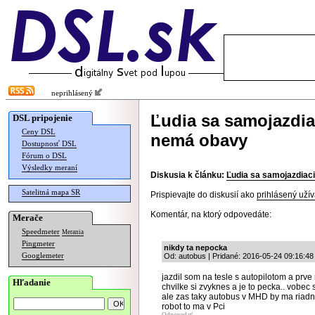
neprihlásený
Ľudia sa samojazdiac
DSL pripojenie
Ceny DSL
nemá obavy
Dostupnosť DSL
Fórum o DSL
Výsledky meraní
Diskusia k článku:
Ľudia sa samojazdiaci
Satelitná mapa SR
Prispievajte do diskusií ako
prihlásený užív
Komentár, na ktorý odpovedáte:
Merače
Speedmeter
Merania
Pingmeter
nikdy ta nepocka
Googlemeter
Od: autobus | Pridané: 2016-05-24 09:16:48
jazdil som na tesle s autopilotom a prve 
Hľadanie
chvilke si zvyknes a je to pecka.. vobe
ale zas taky autobus v MHD by ma riadn
robot to ma v Pci