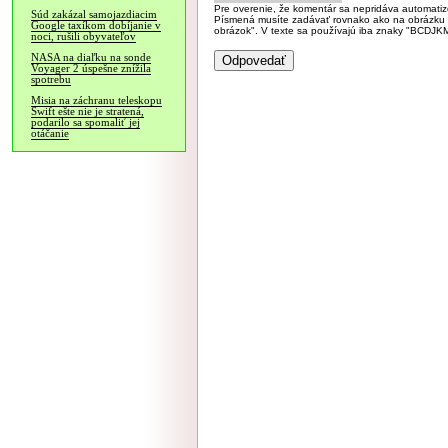
Pre overenie, že komentár sa nepridáva automatizov
Súd zakázal samojazdiacim
Písmená musíte zadávať rovnako ako na obrázku veľk
Google taxíkom dobíjanie v
obrázok". V texte sa používajú iba znaky "BC
noci, rušili obyvateľov
NASA na diaľku na sonde
Voyager 2 úspešne znížila
spotrebu
Misia na záchranu teleskopu
Swift ešte nie je stratená,
podarilo sa spomaliť jej
otáčanie