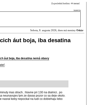
Za poslednú hodinu: 44 meraní
inzercia
Sobota, 8. augusta 2026, dnes má meniny
Oskár
ich áut boja, iba desatina
ch áut boja, iba desatina nemá obavy
ateľ
.
minuty mas strach.. hlavne pri 130 na dialnici.. po
c sa neunavujes tym ze davas pozor co sa deje okolo.
e nasral keby nepockal na ludi co dobiehaju lebo