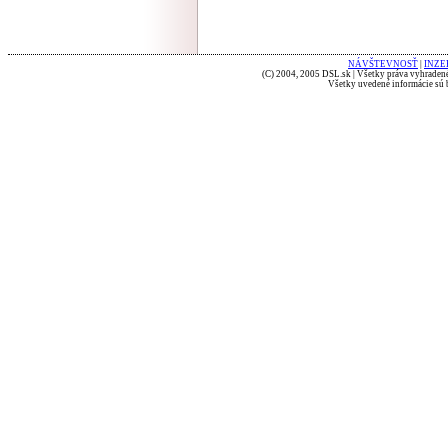
NÁVŠTEVNOSŤ
|
INZE
(C) 2004, 2005 DSL.sk | Všetky práva vyhradené
Všetky uvedené informácie sú b