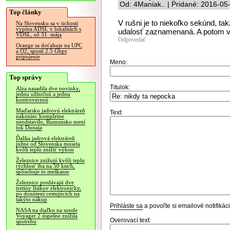
Od: 4Maniak.. | Pridané: 2016-05
Top články
V rušni je to niekoľko sekúnd, ta
Na Slovensku sa v tichosti
vypína ADSL v lokalitách s
udalosť zaznamenaná. A potom vl
VDSL, už 31. mája
Odpovedať
Orange sa doťahuje na UPC
a O2, spustí 2.5 Gbps
pripojenie
Meno:
Top správy
Titulok:
Alza nasadila dve novinky,
jednu užitočnú a jednu
kontroverznú
Maďarsko jadrovú elektráreň
Text:
nakoniec kompletne
neodstavilo, Rumunsko mení
tok Dunaja
Ďalšia jadrová elektráreň
južne od Slovenska musela
kvôli teplu znížiť výkon
Železnice znižujú kvôli teplu
rýchlosť iba na 50 km/h,
spôsobuje to meškanie
Železnice predávajú dve
tretiny lístkov elektronicky,
po donútení cestujúcich na
takýto nákup
Prihláste sa
a povoľte si emailové notifiká
NASA na diaľku na sonde
Voyager 2 úspešne znížila
Overovací text:
spotrebu