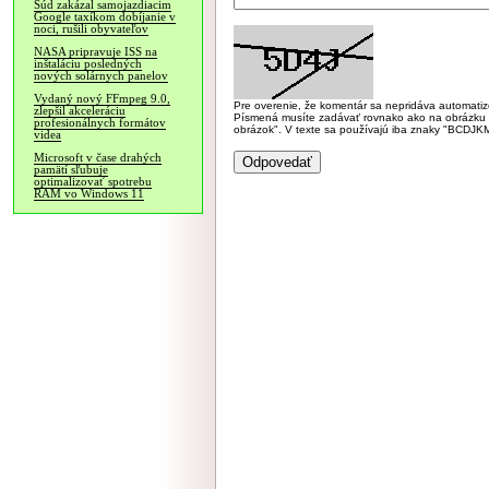
Súd zakázal samojazdiacim
Google taxíkom dobíjanie v
noci, rušili obyvateľov
NASA pripravuje ISS na
inštaláciu posledných
nových solárnych panelov
Vydaný nový FFmpeg 9.0,
Pre overenie, že komentár sa nepridáva automatizov
zlepšil akceleráciu
Písmená musíte zadávať rovnako ako na obrázku veľk
profesionálnych formátov
obrázok". V texte sa používajú iba znaky "BC
videa
Microsoft v čase drahých
pamätí sľubuje
optimalizovať spotrebu
RAM vo Windows 11