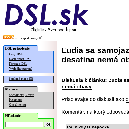
neprihlásený
Ľudia sa samojazd
DSL pripojenie
Ceny DSL
desatina nemá o
Dostupnosť DSL
Fórum o DSL
Výsledky meraní
Satelitná mapa SR
Diskusia k článku:
Ľudia sa
nemá obavy
Merače
Speedmeter
Merania
Prispievajte do diskusií ako
p
Pingmeter
Googlemeter
Komentár, na ktorý odpovedá
Hľadanie
Re: nikdy ta nepocka