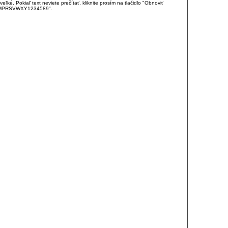
é. Pokiaľ text neviete prečítať, kliknite prosím na tlačidlo "Obnoviť
DJKMPRSVWXY1234589".