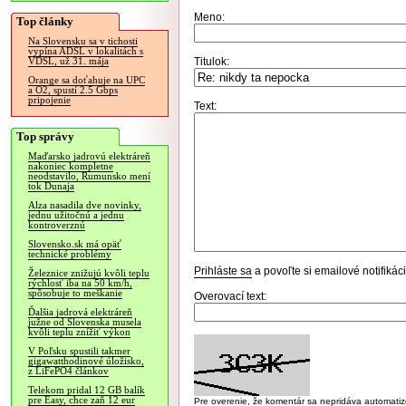
Meno:
Top články
Na Slovensku sa v tichosti
vypína ADSL v lokalitách s
Titulok:
VDSL, už 31. mája
Orange sa doťahuje na UPC
a O2, spustí 2.5 Gbps
pripojenie
Text:
Top správy
Maďarsko jadrovú elektráreň
nakoniec kompletne
neodstavilo, Rumunsko mení
tok Dunaja
Alza nasadila dve novinky,
jednu užitočnú a jednu
kontroverznú
Slovensko.sk má opäť
technické problémy
Prihláste sa
a povoľte si emailové notifiká
Železnice znižujú kvôli teplu
rýchlosť iba na 50 km/h,
spôsobuje to meškanie
Overovací text:
Ďalšia jadrová elektráreň
južne od Slovenska musela
kvôli teplu znížiť výkon
V Poľsku spustili takmer
gigawatthodinové úložisko,
z LiFePO4 článkov
Telekom pridal 12 GB balík
pre Easy, chce zaň 12 eur
Pre overenie, že komentár sa nepridáva automatizov