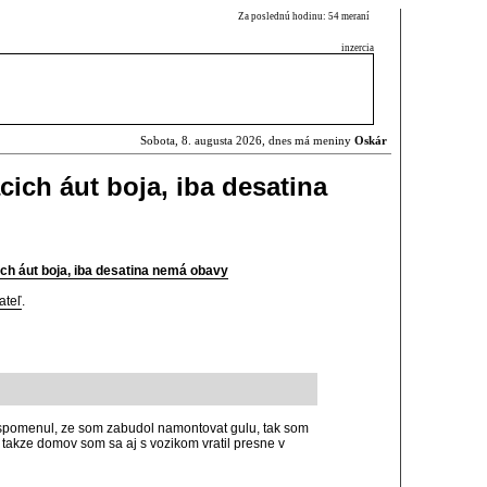
Za poslednú hodinu: 54 meraní
inzercia
Sobota, 8. augusta 2026, dnes má meniny
Oskár
ich áut boja, iba desatina
ch áut boja, iba desatina nemá obavy
ateľ
.
m spomenul, ze som zabudol namontovat gulu, tak som
l, takze domov som sa aj s vozikom vratil presne v