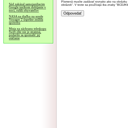
Písmená musíte zadávať rovnako ako na obrázku veľk
Súd zakázal samojazdiacim
obrázok". V texte sa používajú iba znaky "BC
Google taxíkom dobíjanie v
noci, rušili obyvateľov
NASA na diaľku na sonde
Voyager 2 úspešne znížila
spotrebu
Misia na záchranu teleskopu
Swift ešte nie je stratená,
podarilo sa spomaliť jej
otáčanie