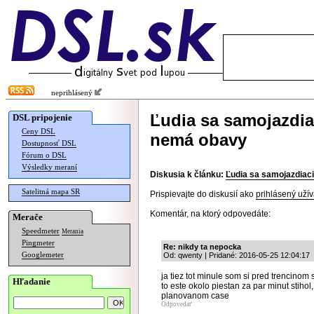
neprihlásený
Ľudia sa samojazdiac
DSL pripojenie
Ceny DSL
nemá obavy
Dostupnosť DSL
Fórum o DSL
Výsledky meraní
Diskusia k článku:
Ľudia sa samojazdiaci
Satelitná mapa SR
Prispievajte do diskusií ako
prihlásený užív
Komentár, na ktorý odpovedáte:
Merače
Speedmeter
Merania
Pingmeter
Re: nikdy ta nepocka
Googlemeter
Od: qwenty | Pridané: 2016-05-25 12:04:17
ja tiez tot minule som si pred trencino
Hľadanie
to este okolo piestan za par minut stiho
planovanom case
Odpovedať